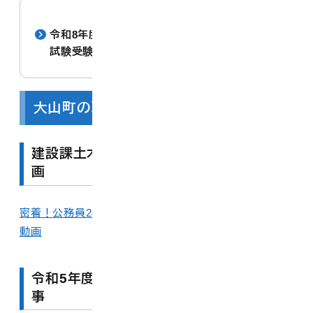
令和8年度第1回大山町職員採用資格試験 第2次
試験受験資格取得者について
大山町の職員紹介
建設課土木技師に密着取材したYouTube動
画
密着！公務員24時！！大山町役場建設課職員の仕事紹介
動画
令和5年度 広報だいせん8月号の職員紹介記
事