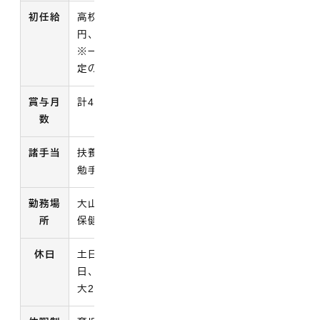
初任給
高校卒程度 200,300円、短大卒程度 213,100
円、大学卒程度 225,600円
※一定の職歴等がある人はその経歴に応じて所
定の金額が加算されます。
賞与月
計4.65ヶ月分
数
諸手当
扶養手当、住居手当、通勤手当、期末手当、勤
勉手当、時間外手当等
勤務場
大山町内役場施設 本庁・大山支所・中山支所・
所
保健福祉センターなわ等
休日
土日祝・年末年始（12/29～1/3）、夏季休暇3
日、採用2年目以降有給休暇20日（次の年へ最
大20日繰り越し可能）