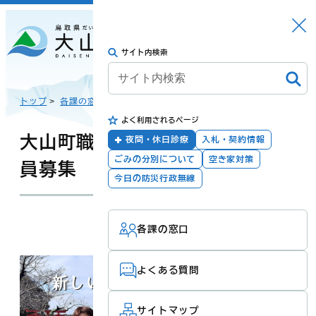
さがす
Languag
メニュー
e
サイト内検索
トップに戻る
日本語
トップ
>
各課の窓口
>
総務課
>
職員採用・人事
>
よく利用されるページ
English
暮らしの手続き
健康・福祉
大山町職員採用・会計年度任用職
夜間・休日診療
入札・契約情報
ごみの分別について
空き家対策
員募集
한국어
今日の防災行政無線
子育て・教育
防災・安全
更新：2026年07月24日
担当：
総務課
各課の窓口
简体汉语
よくある質問
繁體漢語
町政
産業・観光・文
化
サイトマップ