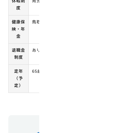
休暇制
育児休業等あり・特別休暇あり
度
健康保
鳥取県市町村職員共済組合・厚生年金
険・年
金
退職金
あり
制度
定年
65歳
（予
定）
お問い合わせ先