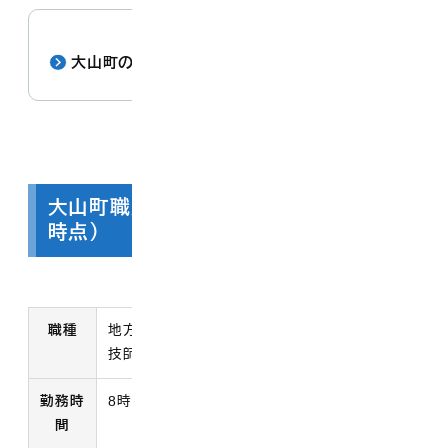
大山町の人事行政の運営状況
大山町職員の主な勤務条件（令和8年4月
時点）
勤務条件一覧
職種
地方公務員（一般事務・保育士・保健師・土木
技師等）
勤務時
8時30分～17時15分（休憩時間 12時～13時）
間