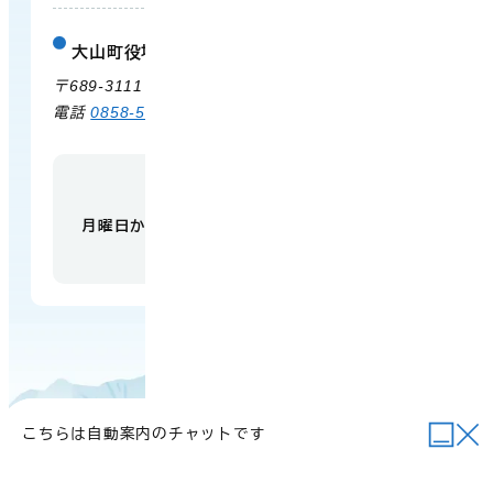
大山町役場 中山支所
庁舎案内
〒689-3111 鳥取県西伯郡大山町赤坂66
電話
0858-58-6111
FAX 0858-58-4024
【開庁時間】
月曜日から金曜日 午前9時から午後5時
（祝日・
年末年始を除く）
こちらは自動案内のチャットです