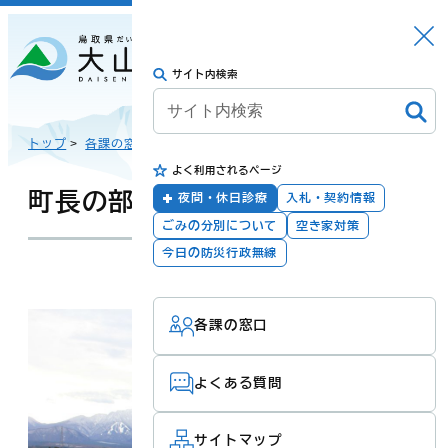
さがす
Languag
メニュー
e
サイト内検索
トップに戻る
日本語
トップ
>
各課の窓口
>
総合戦略課
>
町政関連
>
よく利用されるページ
English
暮らしの手続き
健康・福祉
町長の部屋
夜間・休日診療
入札・契約情報
ごみの分別について
空き家対策
한국어
今日の防災行政無線
更新：2026年03月06日
担当：
総合戦略課
子育て・教育
防災・安全
各課の窓口
简体汉语
よくある質問
繁體漢語
町政
産業・観光・文
化
サイトマップ