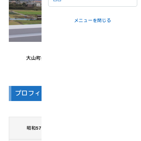
メニューを閉じる
メニューを閉じる
ライフシーンか
事業者の方
ら
大山町長 竹口 大紀（たけぐち ひろのり）
各課の窓口
メニューを閉じる
プロフィール
町長の略歴
大山町（旧名和町）に生ま
昭和57年2月
れる