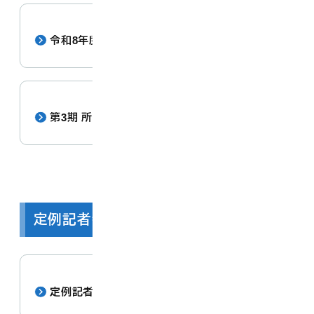
令和8年度 施政方針
第3期 所信表明
定例記者会見
定例記者会見の様子（Youtube）