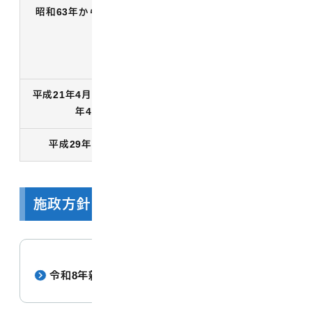
昭和63年から平成14年
光徳小学校・名和中学校 卒
業
国立米子工業高等専門学校
卒業
平成21年4月から平成25
大山町議会議員
年4月
平成29年4月から
現職
施政方針・ごあいさつ
令和8年新年あいさつ.pdf
[ pdf : 993.3 KB ]