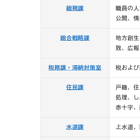
総務課
職員の人
公開、情
総合戦略課
地方創生
致、広報
税務課・滞納対策室
税および
住民課
戸籍、住
処理、し
赤十字、
水道課
上水道、