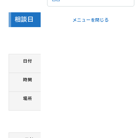
メニューを閉じる
相談日
メニューを閉じる
ライフシーンか
事業者の方
ら
中山地区
各課の窓口
日付
8月25日 火曜日
時間
メニューを閉じる
13時30分～16時
場所
大山町役場中山支所
名和地区