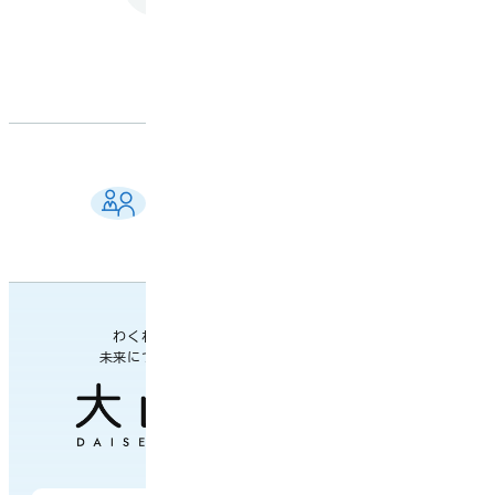
ご相談窓口 一覧
よくある質問
各課の業務案内・連絡先
わくわく楽しい
未来につながるまち