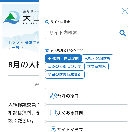
さがす
Languag
メニュー
e
サイト内検索
トップに戻る
日本語
トップ
>
各課の窓口
>
総合福祉課 人権推進室
>
人権相談、人権セミ
ナー等
>
よく利用されるページ
English
暮らしの手続き
健康・福祉
夜間・休日診療
入札・契約情報
8月の人権相談について
ごみの分別について
空き家対策
한국어
今日の防災行政無線
更新：2026年07月27日
担当：
総合福祉課 人権推進室
子育て・教育
防災・安全
各課の窓口
简体汉语
人権擁護委員による特設人権相談を開設します。
相談は無料、予約も不要ですので1人で悩まず、ぜひご相
よくある質問
繁體漢語
談ください。
町政
産業・観光・文
化
サイトマップ