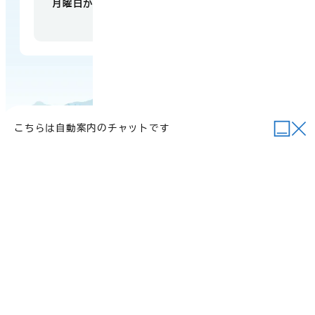
月曜日から金曜日 午前9時から午後5時
（祝日・
年末年始を除く）
こちらは自動案内のチャットです
当サイトについて
行政関連リンク
個人情報の取り扱い
サイトマップ
例規集
ご意見・お問い合わせ