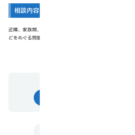
相談内容
近隣、家族間、職場内でのトラブル、子どもや高齢者な
どをめぐる問題など人権問題全般。
お問い合わせ先
総合福祉課人権推進室
トップに戻る