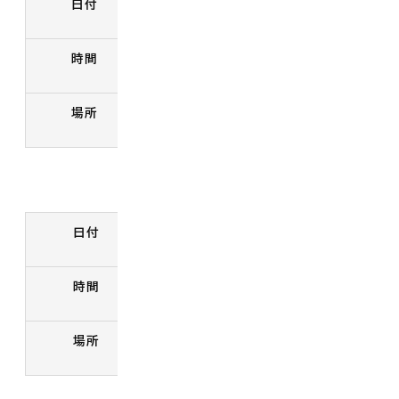
日付
8月5日 水曜日
時間
9時～11時30分
場所
人権交流センター
大山地区
日付
8月5日 水曜日
時間
13時30分～16時
場所
大山公民館