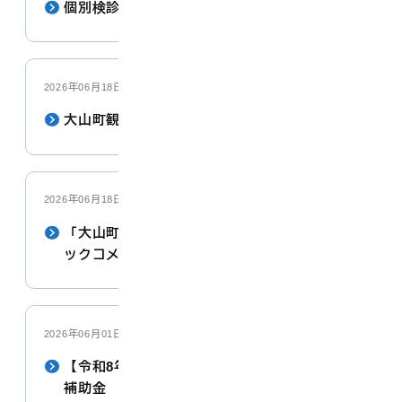
個別検診（医療機関委託検診）
2026年06月18日
大山町観光振興ビジョン
2026年06月18日
「大山町観光振興ビジョン（案）」へのパブリ
ックコメントの実施結果について
2026年06月01日
【令和8年度】大山町家庭用発電設備等導入推進
補助金