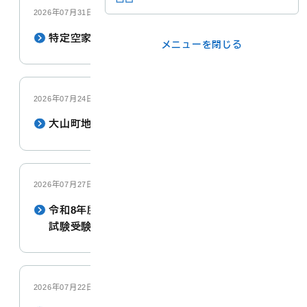
2026年07月31日
メニューを閉じる
特定空家等の略式代執行の措置に係る公告
メニューを閉じる
ライフシーンか
事業者の方
ら
2026年07月24日
大山町地域共創のまちづくり計画
各課の窓口
メニューを閉じる
2026年07月27日
令和8年度第1回大山町職員採用資格試験 第2次
試験受験資格取得者について
2026年07月22日