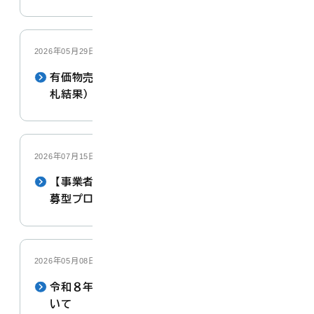
2026年05月29日
有価物売払いに係る一般競争入札について（開
札結果）
2026年07月15日
【事業者決定】大山町魅力発信業務に関する公
募型プロポーザルの実施
2026年05月08日
令和８年度大山町職員採用資格試験の実施につ
いて