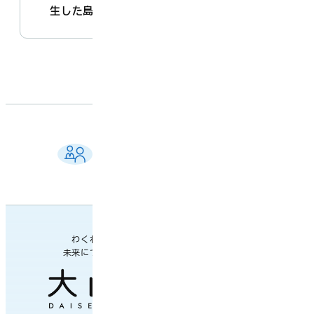
生した島根県東部を震源とする地震】
ご相談窓口 一覧
よくある質問
各課の業務案内・連絡先
わくわく楽しい
未来につながるまち