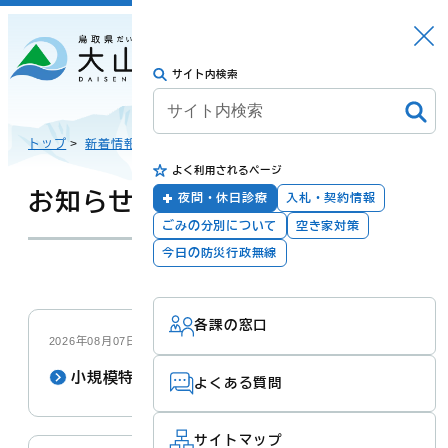
さがす
Languag
メニュー
e
サイト内検索
トップに戻る
日本語
トップ
>
新着情報
>
よく利用されるページ
English
暮らしの手続き
健康・福祉
お知らせ
夜間・休日診療
入札・契約情報
ごみの分別について
空き家対策
한국어
今日の防災行政無線
更新：2026年08月07日
子育て・教育
防災・安全
各課の窓口
简体汉语
2026年08月07日
小規模特認校制度
よくある質問
繁體漢語
町政
産業・観光・文
化
サイトマップ