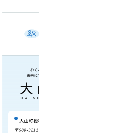
ご相談窓口 一覧
よくある質問
各課の業務案内・連絡先
わくわく楽しい
未来につながるまち
大山町役場
庁舎案内
〒689-3211 鳥取県西伯郡大山町御来屋328