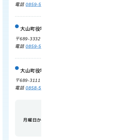
電話
0859-54-3111
FAX 0859-54-2702
大山町役場 大山支所
庁舎案内
〒689-3332 鳥取県西伯郡大山町末長500
電話
0859-53-3311
FAX 0859-53-3790
大山町役場 中山支所
庁舎案内
〒689-3111 鳥取県西伯郡大山町赤坂66
電話
0858-58-6111
FAX 0858-58-4024
【開庁時間】
月曜日から金曜日 午前9時から午後5時
（祝日・
年末年始を除く）