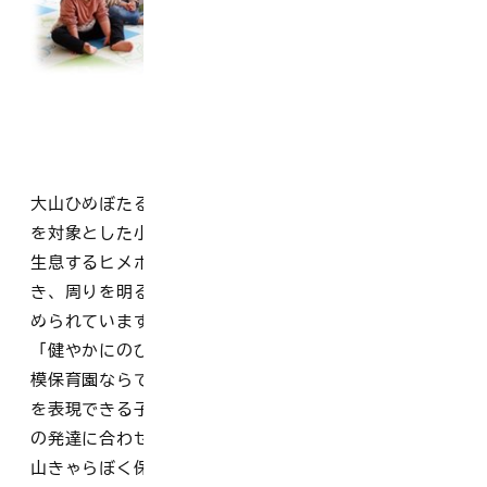
大山ひめぼたる保育園は、0歳児から2歳児までの乳幼児
を対象とした小規模保育園です。園の名称には、大山に
生息するヒメボタルのように子どもたち一人ひとりが輝
き、周りを明るく照らす存在になるようにとの願いがこ
められています。
「健やかにのびのびと育つ」ことを保育目標とし、小規
模保育園ならではの家庭的な雰囲気の中で安心して自分
を表現できる子どもを育てることを心がけ、一人ひとり
の発達に合わせた保育をしています。また、隣接する大
山きゃらぼく保育園と交流を行い、異年齢児との関わり