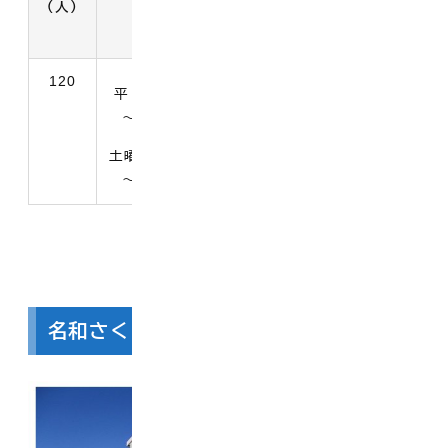
（人）
電話番号
120
満6か月の
平 日 7時30分
西伯郡大山町
翌月から
～19時00分
赤坂767-2
小学校就
学前まで
土曜日 7時30分
0858-58-
～18時00分
6060
名和さくらの丘保育園