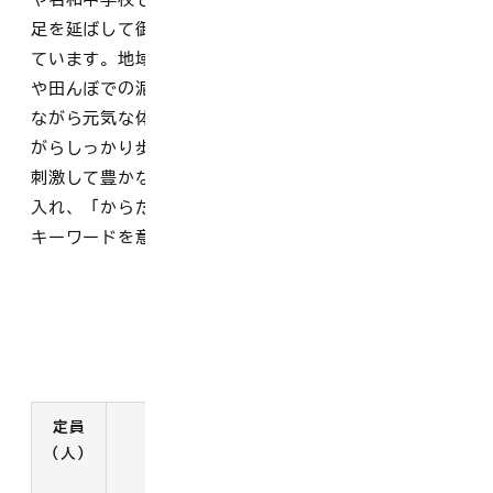
足を延ばして御来屋漁港まで出かけると日本海が広がっ
ています。地域の方に協力していただき、たけのこ掘り
や田んぼでの泥んこ遊びをするなど、豊かな自然に触れ
ながら元気な体と心を育んでいます。周りに目を向けな
がらしっかり歩くなかで自然や地域社会に触れ、感覚を
刺激して豊かな心と生きる力をはぐくむ「歩育」に力を
入れ、「からだ・こころ・なかま・やるきとこんき」の
キーワードを意識した活動に取り組んでいます。
施設概要
定員
開所時間
対象児童
所在地
（人）
電話番号