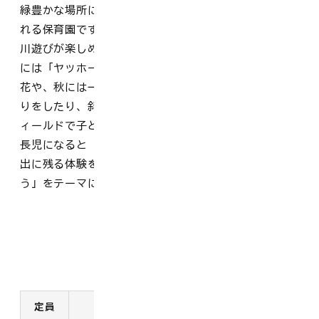
緑豊かな場所にあり、四季の移り変わりが身近に感じら
れる保育園です。近くには桜がきれいな四季彩園や夏に
川遊びが楽しめる甲川があります。そして、園舎の東側
には「ヤッホーぼうけん山」があります。四季折々の草
花や、秋には一面に冬イチゴの群生が見られます。木登
りをしたり、斜面をよじ登ったりと、魅力いっぱいのフ
ィールドで子ども達は一日中探索活動を楽しみます。年
長児になると「お泊り保育」があり、仲間と一緒に思い
出に残る体験をします。「自然の中で、心と体を育てよ
う」をテーマに保育に取り組んでいます。
施設概要
定員
開所時間
対象児童
所在地