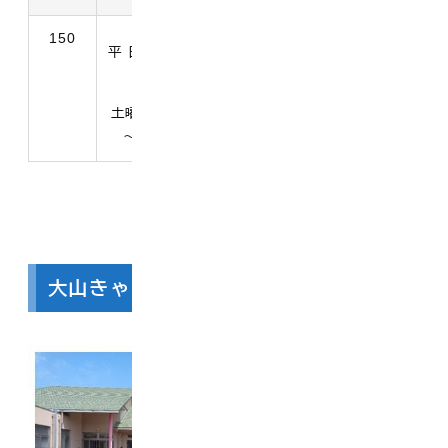
150
満6か月の
平 日 7時30分～
西伯郡大山
翌月から
19時00分
町名和637
小学校就学
前まで
土曜日 7時30分
0859-54-
～18時00分
6565
大山きゃらぼく保育園