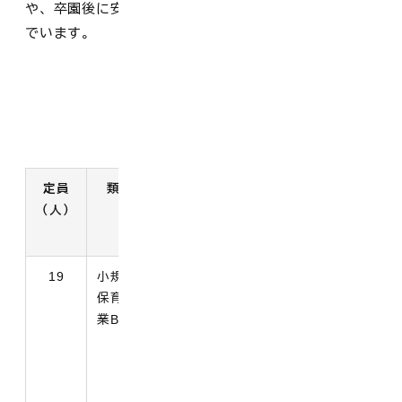
や、卒園後に安心して進級できる環境づくりに取り組ん
でいます。
施設概要
定員
類型
開所時間
対象児
所在地
（人）
童
電話番号
19
小規模
満6か
平 日 7時30
西伯郡大
保育事
月の翌
分～19時00
山町末長
業B型
月から
分
499
3歳未
満児
土曜日 7時
0859-
30分～18時
53-1300