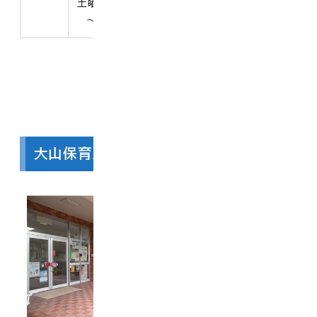
学前まで
土曜日 7時30分
0859-53-
～18時00分
1155
大山保育所