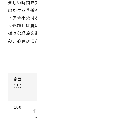
楽しい時間を共有することを大切にしています。散歩に
出かけ四季折々の身近な自然に触れたり、地域ボランテ
ィアや祖父母との交流を行ったりしています。「ひまわ
り迷路」は夏の楽しいイベントの一つとなっています。
様々な経験を通し、人と自然に関わり感謝する心を育
み、心豊かに育つようにと保育をしています。
施設概要
定員
開所時間
対象児童
所在地
（人）
電話番号
180
満6か月の
平 日 7時30分
西伯郡大山町
翌月から
～19時00分
末長488-1
小学校就