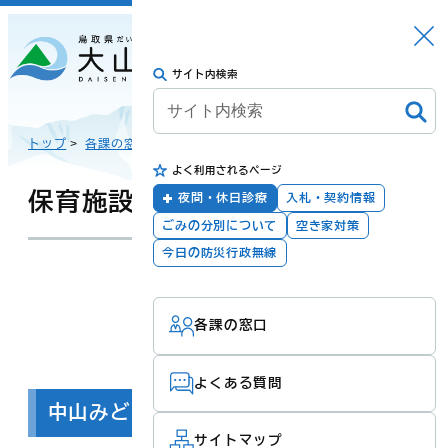
さがす
Languag
メニュー
e
サイト内検索
トップに戻る
日本語
トップ
>
各課の窓口
>
幼児・学校教育課
>
保育関係
>
よく利用されるページ
English
暮らしの手続き
健康・福祉
保育施設
夜間・休日診療
入札・契約情報
ごみの分別について
空き家対策
한국어
今日の防災行政無線
更新：2026年04月17日
担当：
幼児・学校教育課
子育て・教育
防災・安全
各課の窓口
简体汉语
よくある質問
繁體漢語
中山みどりの森保育園
町政
産業・観光・文
化
サイトマップ