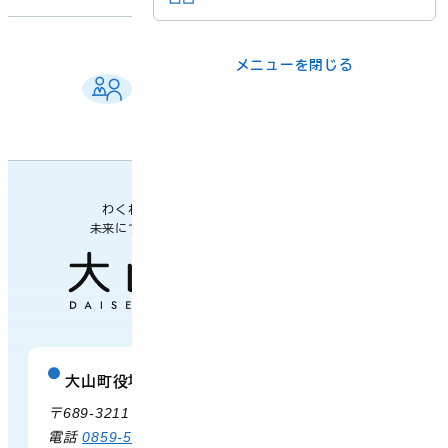
メニューを閉じる
メニューを閉じる
ご相談窓口 一覧
ライフシーンか
事業者の方
よくある質問
各課の業務案内・連絡先
ら
各課の窓口
わくわく楽しい
未来につながるまち
メニューを閉じる
大山町役場
庁舎案内
〒689-3211 鳥取県西伯郡大山町御来屋328
電話
0859-54-3111
FAX 0859-54-2702