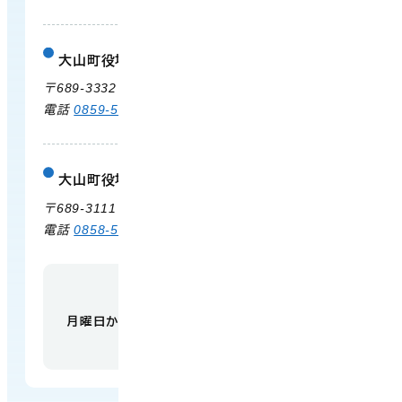
大山町役場 大山支所
庁舎案内
〒689-3332 鳥取県西伯郡大山町末長500
電話
0859-53-3311
FAX 0859-53-3790
大山町役場 中山支所
庁舎案内
〒689-3111 鳥取県西伯郡大山町赤坂66
電話
0858-58-6111
FAX 0858-58-4024
【開庁時間】
月曜日から金曜日 午前9時から午後5時
（祝日・
年末年始を除く）