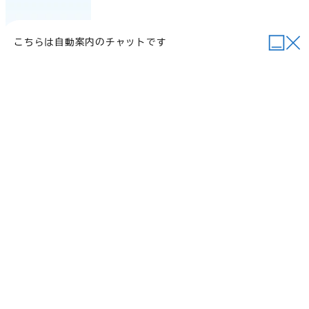
こちらは自動案内のチャットです
当サイトについて
行政関連リンク
個人情報の取り扱い
サイトマップ
例規集
ご意見・お問い合わせ
©2026 Daisen Town.