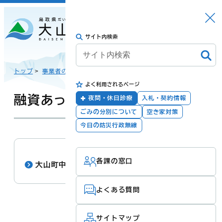
さがす
Languag
メニュー
e
サイト内検索
トップに戻る
日本語
トップ
>
事業者の方
>
各種融資・支援制度
>
よく利用されるページ
English
暮らしの手続き
健康・福祉
融資あっせん制度
夜間・休日診療
入札・契約情報
ごみの分別について
空き家対策
한국어
今日の防災行政無線
子育て・教育
防災・安全
各課の窓口
简体汉语
大山町中小企業小口融資
よくある質問
繁體漢語
町政
産業・観光・文
化
サイトマップ