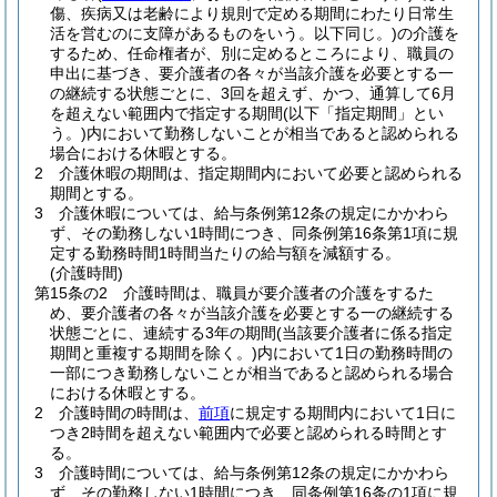
傷、疾病又は老齢により規則で定める期間にわたり日常生
活を営むのに支障があるものをいう。以下同じ。)
の介護を
するため、任命権者が、別に定めるところにより、職員の
申出に基づき、要介護者の各々が当該介護を必要とする一
の継続する状態ごとに、3回を超えず、かつ、通算して6月
を超えない範囲内で指定する期間
(以下「指定期間」とい
う。)
内において勤務しないことが相当であると認められる
場合における休暇とする。
2
介護休暇の期間は、指定期間内において必要と認められる
期間とする。
3
介護休暇については、給与条例第12条の規定にかかわら
ず、その勤務しない1時間につき、同条例第16条第1項に規
定する勤務時間1時間当たりの給与額を減額する。
(介護時間)
第15条の2
介護時間は、職員が要介護者の介護をするた
め、要介護者の各々が当該介護を必要とする一の継続する
状態ごとに、連続する3年の期間
(当該要介護者に係る指定
期間と重複する期間を除く。)
内において1日の勤務時間の
一部につき勤務しないことが相当であると認められる場合
における休暇とする。
2
介護時間の時間は、
前項
に規定する期間内において1日に
つき2時間を超えない範囲内で必要と認められる時間とす
る。
3
介護時間については、給与条例第12条の規定にかかわら
ず、その勤務しない1時間につき、同条例第16条の1項に規