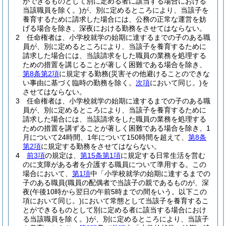
ができるものとして別に定める者に該当する場合における
当該職員を除く。)
が、別に定めるところにより、当該子を
養育するために請求した場合には、公務の正常な運営を妨
げる場合を除き、深夜における勤務をさせてはならない。
2
任命権者は、小学校就学の始期に達するまでの子のある職
員が、別に定めるところにより、当該子を養育するために
請求した場合には、当該請求をした職員の業務を処理する
ための措置を講じることが著しく困難である場合を除き、
第8条第2項
に規定する勤務
(災害その他避けることのできな
い事由に基づく臨時の勤務を除く。
次項
において同じ。)
を
させてはならない。
3
任命権者は、小学校就学の始期に達するまでの子のある職
員が、別に定めるところにより、当該子を養育するために
請求した場合には、当該請求をした職員の業務を処理する
ための措置を講ずることが著しく困難である場合を除き、1
月について24時間、1年について150時間を超えて、
第8条
第2項
に規定する勤務をさせてはならない。
4
前3項
の規定は、
第15条第1項
に規定する日常生活を営む
のに支障がある者を介護する職員について準用する。
この
場合において、
第1項
中「小学校就学の始期に達するまでの
子のある職員
(職員の配偶者で当該子の親であるものが、深
夜
(午後10時から翌日の午前5時までの間をいう。以下この
項において同じ。)
において常態として当該子を養育するこ
とができるものとして別に定める者に該当する場合におけ
る当該職員を除く。)
が、別に定めるところにより、当該子