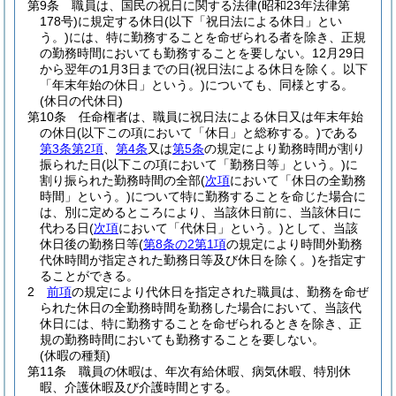
第9条
職員は、国民の祝日に関する法律
(昭和23年法律第
178号)
に規定する休日
(以下「祝日法による休日」とい
う。)
には、特に勤務することを命ぜられる者を除き、正規
の勤務時間においても勤務することを要しない。
12月29日
から翌年の1月3日までの日
(祝日法による休日を除く。以下
「年末年始の休日」という。)
についても、同様とする。
(休日の代休日)
第10条
任命権者は、職員に祝日法による休日又は年末年始
の休日
(以下この項において「休日」と総称する。)
である
第3条第2項
、
第4条
又は
第5条
の規定により勤務時間が割り
振られた日
(以下この項において「勤務日等」という。)
に
割り振られた勤務時間の全部
(
次項
において「休日の全勤務
時間」という。)
について特に勤務することを命じた場合に
は、別に定めるところにより、当該休日前に、当該休日に
代わる日
(
次項
において「代休日」という。)
として、当該
休日後の勤務日等
(
第8条の2第1項
の規定により時間外勤務
代休時間が指定された勤務日等及び休日を除く。)
を指定す
ることができる。
2
前項
の規定により代休日を指定された職員は、勤務を命ぜ
られた休日の全勤務時間を勤務した場合において、当該代
休日には、特に勤務することを命ぜられるときを除き、正
規の勤務時間においても勤務することを要しない。
(休暇の種類)
第11条
職員の休暇は、年次有給休暇、病気休暇、特別休
暇、介護休暇及び介護時間とする。