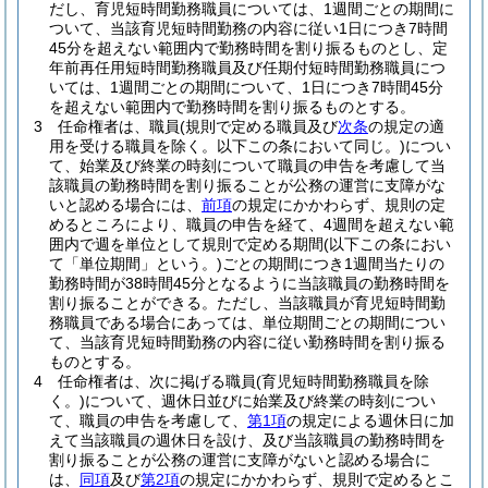
だし、育児短時間勤務職員については、1週間ごとの期間に
ついて、当該育児短時間勤務の内容に従い1日につき7時間
45分を超えない範囲内で勤務時間を割り振るものとし、定
年前再任用短時間勤務職員及び任期付短時間勤務職員につ
いては、1週間ごとの期間について、1日につき7時間45分
を超えない範囲内で勤務時間を割り振るものとする。
3
任命権者は、職員
(規則で定める職員及び
次条
の規定の適
用を受ける職員を除く。以下この条において同じ。)
につい
て、始業及び終業の時刻について職員の申告を考慮して当
該職員の勤務時間を割り振ることが公務の運営に支障がな
いと認める場合には、
前項
の規定にかかわらず、規則の定
めるところにより、職員の申告を経て、4週間を超えない範
囲内で週を単位として規則で定める期間
(以下この条におい
て「単位期間」という。)
ごとの期間につき1週間当たりの
勤務時間が38時間45分となるように当該職員の勤務時間を
割り振ることができる。
ただし、当該職員が育児短時間勤
務職員である場合にあっては、単位期間ごとの期間につい
て、当該育児短時間勤務の内容に従い勤務時間を割り振る
ものとする。
4
任命権者は、次に掲げる職員
(育児短時間勤務職員を除
く。)
について、週休日並びに始業及び終業の時刻につい
て、職員の申告を考慮して、
第1項
の規定による週休日に加
えて当該職員の週休日を設け、及び当該職員の勤務時間を
割り振ることが公務の運営に支障がないと認める場合に
は、
同項
及び
第2項
の規定にかかわらず、規則で定めるとこ