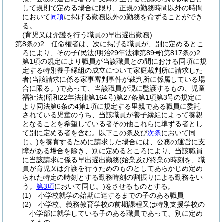
して規則で定める場合に限り、正規の勤務時間以外の時間
において
同項
に掲げる勤務以外の勤務を命ずることができ
る。
(育児又は介護を行う職員の早出遅出勤務)
第8条の2
任命権者は、次に掲げる職員が、別に定めるとこ
ろにより、その子
(民法
(明治29年法律第89号)
第817条の2
第1項の規定により職員が当該職員との間における同項に規
定する特別養子縁組の成立について家庭裁判所に請求した
者
(当該請求に係る家事審判事件が裁判所に係属している場
合に限る。)
であって、当該職員が現に監護するもの、児童
福祉法
(昭和22年法律第164号)
第27条第1項第3号の規定に
より同法第6条の4第1項に規定する里親である職員に委託
されている児童のうち、当該職員が養子縁組によって養親
となることを希望している者その他これらに準ずる者とし
て別に定める者を含む。以下この条及び
次条
において同
じ。)
を養育するために請求した場合には、公務の運営に支
障がある場合を除き、別に定めるところにより、当該職員
に当該請求に係る早出遅出勤務
(始業及び終業の時刻を、職
員が育児又は介護を行うためのものとしてあらかじめ定め
られた特定の時刻とする勤務時刻の割振りによる勤務をい
う。
第3項
において同じ。)
をさせるものとする。
(1)
小学校就学の始期に達するまでの子のある職員
(2)
小学校、義務教育学校の前期課程又は特別支援学校の
小学部に就学している子のある職員であって、別に定め