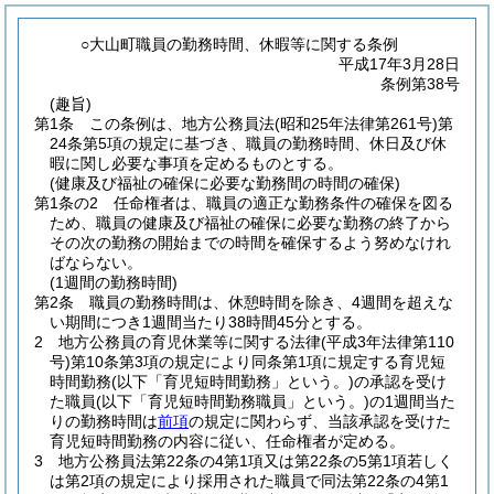
○大山町職員の勤務時間、休暇等に関する条例
平成17年3月28日
条例第38号
(趣旨)
第1条
この条例は、地方公務員法
(昭和25年法律第261号)
第
24条第5項の規定に基づき、職員の勤務時間、休日及び休
暇に関し必要な事項を定めるものとする。
(健康及び福祉の確保に必要な勤務間の時間の確保)
第1条の2
任命権者は、職員の適正な勤務条件の確保を図る
ため、職員の健康及び福祉の確保に必要な勤務の終了から
その次の勤務の開始までの時間を確保するよう努めなけれ
ばならない。
(1週間の勤務時間)
第2条
職員の勤務時間は、休憩時間を除き、4週間を超えな
い期間につき1週間当たり38時間45分とする。
2
地方公務員の育児休業等に関する法律
(平成3年法律第110
号)
第10条第3項の規定により同条第1項に規定する育児短
時間勤務
(以下「育児短時間勤務」という。)
の承認を受け
た職員
(以下「育児短時間勤務職員」という。)
の1週間当た
りの勤務時間は
前項
の規定に関わらず、当該承認を受けた
育児短時間勤務の内容に従い、任命権者が定める。
3
地方公務員法第22条の4第1項又は第22条の5第1項若しく
は第2項の規定により採用された職員で同法第22条の4第1