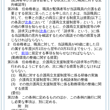
(配偶者等が介護を必要とする状況に至った職員に対する意
向確認等)
第20条
任命権者は、職員が配偶者等が当該職員の介護を必
要とする状況に至ったことを申し出たときは、当該職員に
対して、仕事と介護との両立に資する制度又は措置
(以下こ
の条及び
次条
において「介護両立支援制度等」という。)
そ
の他の事項を知らせるとともに、介護両立支援制度等の申
告、請求又は申出
(
次条
において「請求等」という。)
に係
る当該職員の意向を確認するための面談その他の措置を講
じなければならない。
2
任命権者は、職員に対して、当該職員が40歳に達した日
の属する年度
(4月1日から翌年の3月31日までをいう。)
にお
いて、
前項
に規定する事項を知らせなければならない。
(勤務環境の整備に関する措置)
第21条
任命権者は、介護両立支援制度等の請求等が円滑に
行われるようにするため、次に掲げる措置を講じなければ
ならない。
(1)
職員に対する介護両立支援制度等に係る研修の実施
(2)
介護両立支援制度等に関する相談体制の整備
(3)
その他介護両立支援制度等に係る勤務環境の整備に関
する措置
(委任)
第22条
この条例に定めるもののほか、この条例の施行に関
し必要な事項は、別に定める。
附
則