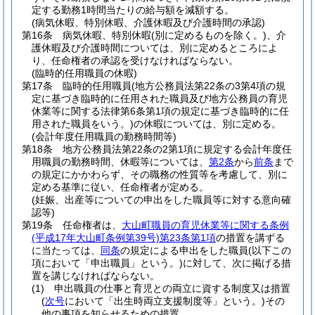
定する勤務1時間当たりの給与額を減額する。
(病気休暇、特別休暇、介護休暇及び介護時間の承認)
第16条
病気休暇、特別休暇
(別に定めるものを除く。)
、介
護休暇及び介護時間については、別に定めるところによ
り、任命権者の承認を受けなければならない。
(臨時的任用職員の休暇)
第17条
臨時的任用職員
(地方公務員法第22条の3第4項の規
定に基づき臨時的に任用された職員及び地方公務員の育児
休業等に関する法律第6条第1項の規定に基づき臨時的に任
用された職員をいう。)
の休暇については、別に定める。
(会計年度任用職員の勤務時間等)
第18条
地方公務員法第22条の2第1項に規定する会計年度任
用職員の勤務時間、休暇等については、
第2条
から
前条
まで
の規定にかかわらず、その職務の性質等を考慮して、別に
定める基準に従い、任命権者が定める。
(妊娠、出産等についての申出をした職員等に対する意向確
認等)
第19条
任命権者は、
大山町職員の育児休業等に関する条例
(平成17年大山町条例第39号)
第23条第1項
の措置を講ずる
に当たっては、
同条
の規定による申出をした職員
(以下この
項において「申出職員」という。)
に対して、次に掲げる措
置を講じなければならない。
(1)
申出職員の仕事と育児との両立に資する制度又は措置
(
次号
において「出生時両立支援制度等」という。)
その
他の事項を知らせるための措置