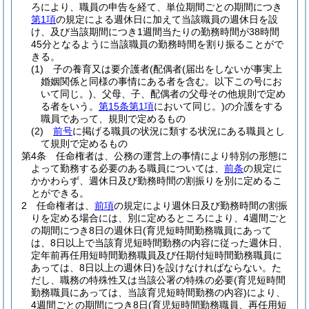
ろにより、職員の申告を経て、単位期間ごとの期間につき
第1項
の規定による週休日に加えて当該職員の週休日を設
け、及び当該期間につき1週間当たりの勤務時間が38時間
45分となるように当該職員の勤務時間を割り振ることがで
きる。
(1)
子の養育又は要介護者
(配偶者
(届出をしないが事実上
婚姻関係と同様の事情にある者を含む。以下この号にお
いて同じ。)
、父母、子、配偶者の父母その他規則で定め
る者をいう。
第15条第1項
において同じ。)
の介護をする
職員であって、規則で定めるもの
(2)
前号
に掲げる職員の状況に類する状況にある職員とし
て規則で定めるもの
第4条
任命権者は、公務の運営上の事情により特別の形態に
よって勤務する必要のある職員については、
前条
の規定に
かかわらず、週休日及び勤務時間の割振りを別に定めるこ
とができる。
2
任命権者は、
前項
の規定により週休日及び勤務時間の割振
りを定める場合には、別に定めるところにより、4週間ごと
の期間につき8日の週休日
(育児短時間勤務職員にあって
は、8日以上で当該育児短時間勤務の内容に従った週休日、
定年前再任用短時間勤務職員及び任期付短時間勤務職員に
あっては、8日以上の週休日)
を設けなければならない。
た
だし、職務の特殊性又は当該公署の特殊の必要
(育児短時間
勤務職員にあっては、当該育児短時間勤務の内容)
により、
4週間ごとの期間につき8日
(育児短時間勤務職員、再任用短