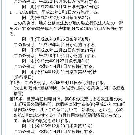
この条例は、平成22年6月30日から施行する。
附
則
(平成22年11月30日
条例第31号)
抄
1
この条例は、平成23年1月1日から施行する。
附
則
(平成27年2月20日
条例第2号)
この条例は、地方公務員法及び地方独立行政法人法の一部
を改正する法律
(平成26年法律第34号)
の施行の日から施行す
る。
附
則
(平成28年3月25日
条例第8号)
この条例は、平成28年4月1日から施行する。
附
則
(平成28年12月21日
条例第24号)
この条例は、平成29年1月1日から施行する。
附
則
(令和元年9月27日
条例第8号)
この条例は、令和2年4月1日から施行する。
附
則
(令和4年12月21日
条例第28号)
抄
(施行期日)
第1条
この条例は、令和5年4月1日から施行する。
(大山町職員の勤務時間、休暇等に関する条例に関する経過
措置)
第15条
暫定再任用職員は、第6条の規定による改正後の大
山町職員の勤務時間、休暇等に関する条例
(平成17年大山町
条例第38号。以下この条において「新条例」という。)
第2
条第3項に規定する定年前再任用短時間勤務職員とみなし
て、新条例の規定を適用する。
附
則
(令和5年12月20日
条例第33号)
この条例は、令和6年4月1日から施行する。