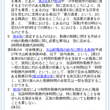
を養育」とあり、
第2項
及び
前項
中「小学校就学の始期に達
するまでの子のある職員が、別に定めるところにより、当
該子を養育」とあるのは「第15条第1項に規定する日常生
活を営むのに支障がある者
(以下「要介護者」という。)
の
ある職員が、別に定めるところにより、当該要介護者を介
護」と、「深夜における」とあるのは「深夜
(午前10時から
翌日の午前5時までの間をいう。)
における」と読み替える
ものとする。
5
前4項
に規定するもののほか、勤務の制限に関する手続そ
の他の勤務の制限に関し必要な事項は、別に定める。
(時間外勤務代休時間)
第8条の4
任命権者は、
大山町職員の給与に関する条例
(平成
17年大山町条例第49条。以下「給与条例」という。)
第13
条第4項の規定により時間外勤務手当を支給すべき職員に対
して、規則に定めるところにより、当該時間外勤務手当の
一部の支給に代わる措置の対象となるべき時間
(以下「時間
外勤務代休時間」という。)
として、規則で定める期間内に
ある勤務日等
(
第10条第1項
に規定する休日及び代休日を除
く。)
に割り振られた勤務時間の全部又は一部を指定するこ
とができる。
2
前項
の規定により時間外勤務代休時間を指定された職員
は、当該時間外勤務代休時間には、特に勤務することを命
ぜられる場合を除き、正規の勤務時間においても勤務する
ことを要しない。
(休日)