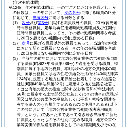
(年次有給休暇)
第12条
年次有給休暇は、一の年ごとにおける休暇とし、そ
の日数は、一の年において、
次の各号
に掲げる職員の区分
に応じて、
当該各号
に掲げる日数とする。
(1)
次号
及び
第3号
に掲げる職員以外の職員 20日
(育児短
時間勤務職員、定年前再任用短時間勤務職員及び任期付
短時間勤務職員にあっては、その者の勤務時間等を考慮
し20日を超えない範囲内で別に定める日数)
(2)
次号
に掲げる職員以外の職員であって、当該年の中途
において新たに職員となる者 その年の在職期間を考慮
し20日を超えない範囲内で別に定める日数
(3)
当該年の前年において地方公営企業等の労働関係に関
する法律
(昭和27年法律第289号)
の適用を受ける職員、特
別職に属する地方公務員、本町以外の地方公共団体の職
員、国家公務員又は地方住宅供給公社法
(昭和40年法律第
124号)
に規定する地方住宅供給公社若しくは地方道路公
社法
(昭和45年法律第82号)
に規定する地方道路公社若し
くは公有地の拡大の推進に関する法律
(昭和47年法律第
66号)
に規定する土地開発公社若しくはその他その業務が
国又は地方公共団体の事務若しくは事業と密接な関連を
有する法人のうち規則で定めるものに使用される者
(以下
この号において「地方公営企業等労働関係法適用職員
等」という。)
であった者であって引き続き当該年に新た
に職員となったものその他別に定める職員 地方公営企
業等労働関係法適用職員等としての在職期間及びその在