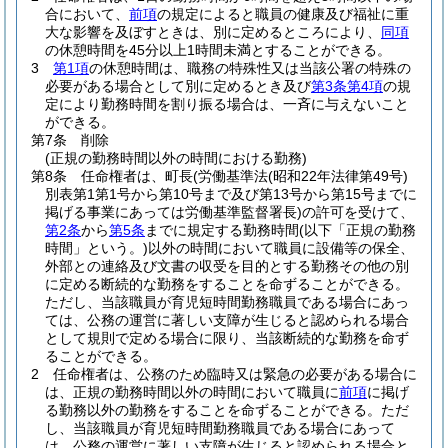
合において、
前項
の規定によると職員の健康及び福祉に重
大な影響を及ぼすときは、別に定めるところにより、
同項
の休憩時間を45分以上1時間未満とすることができる。
3
第1項
の休憩時間は、職務の特殊性又は当該公署の特殊の
必要がある場合として別に定めるとき及び
第3条第4項
の規
定により勤務時間を割り振る場合は、一斉に与えないこと
ができる。
第7条
削除
(正規の勤務時間以外の時間における勤務)
第8条
任命権者は、町長
(労働基準法
(昭和22年法律第49号)
別表第1第1号から第10号まで及び第13号から第15号までに
掲げる事業にあっては労働基準監督署長)
の許可を受けて、
第2条
から
第5条
までに規定する勤務時間
(以下「正規の勤務
時間」という。)
以外の時間において職員に設備等の保全、
外部との連絡及び文書の収受を目的とする勤務その他の別
に定める断続的な勤務をすることを命ずることができる。
ただし、当該職員が育児短時間勤務職員である場合にあっ
ては、公務の運営に著しい支障が生じると認められる場合
として規則で定める場合に限り、当該断続的な勤務を命ず
ることができる。
2
任命権者は、公務のため臨時又は緊急の必要がある場合に
は、正規の勤務時間以外の時間において職員に
前項
に掲げ
る勤務以外の勤務をすることを命ずることができる。
ただ
し、当該職員が育児短時間勤務職員である場合にあって
は、公務の運営に著しい支障が生じると認められる場合と