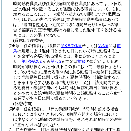
時間勤務職員及び任期付短時間勤務職員にあっては、8日以
上)
の週休日を設けることが困難である職員について、別に
定めるところにより、4週間を超えない期間につき1週間当
たり1日以上の割合で週休日
(育児短時間勤務職員にあって
は、4週間を超えない期間につき1週間当たり1日以上の割
合で当該育児短時間勤務の内容に従った週休日)
を設ける場
合には、この限りでない。
(週休日の振替等)
第5条
任命権者は、職員に
第3条第1項
若しくは
第4項
又は
前
条
の規定により週休日とされた日において特に勤務するこ
とを命ずる必要がある場合には、別に定めるところによ
り、
第3条第2項
から
第4項
まで又は
前条
の規定により勤務
時間が割り振られた日
(以下この条において「勤務日」とい
う。)
のうち別に定める期間内にある勤務日を週休日に変更
して当該勤務日に割り振られた勤務時間を当該勤務するこ
とを命ずる必要がある日に割り振り、又は当該期間内にあ
る勤務日の勤務時間のうち4時間を当該勤務日に割り振るこ
とをやめて当該4時間の勤務時間を当該勤務することを命ず
る必要がある日に割り振ることができる。
(休憩時間)
第6条
任命権者は、1日の勤務時間が、6時間を超える場合
においては少なくとも45分、8時間を超える場合において
は少なくとも1時間の休憩時間を、それぞれ勤務時間の途中
に置かなければならない。
2
任命権者は、1日の勤務時間が6時間を超え8時間以下の場