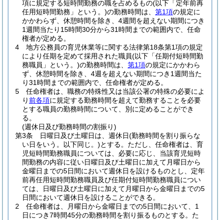
項に規定する短時間勤務の職を占めるもの
(以下「定年前再
任用短時間勤務」という。)
の勤務時間は、
第1項
の規定に
かかわらず、休憩時間を除き、4週間を超えない期間につき
1週間当たり15時間30分から31時間までの範囲内で、任命
権者が定める。
4
地方公務員の育児休業等に関する法律第18条第1項の規定
により任期を定めて採用された職員
(以下「任期付短時間勤
務職員」という。)
の勤務時間は、
第1項
の規定にかかわら
ず、休憩時間を除き、4週を超えない期間につき1週間当た
り31時間までの範囲内で、任命権者が定める。
5
任命権者は、職務の特殊性又は当該公署の特殊の必要によ
り
前各項
に規定する勤務時間を超えて勤務することを必要
とする職員の勤務時間について、別に定めることができ
る。
(週休日及び勤務時間の割振り)
第3条
日曜日及び土曜日は、週休日
(勤務時間を割り振らな
い日をいう。以下同じ。)
とする。
ただし、任命権者は、育
児短時間勤務職員については、必要に応じ、当該育児短時
間勤務の内容に従い日曜日及び土曜日に加えて月曜日から
金曜日までの5日間において週休日を設けるものとし、定年
前再任用短時間勤務職員及び任期付短時間勤務職員につい
ては、日曜日及び土曜日に加えて月曜日から金曜日までの5
日間において週休日を設けることができる。
2
任命権者は、月曜日から金曜日までの5日間において、1
日につき7時間45分の勤務時間を割り振るものとする。
た