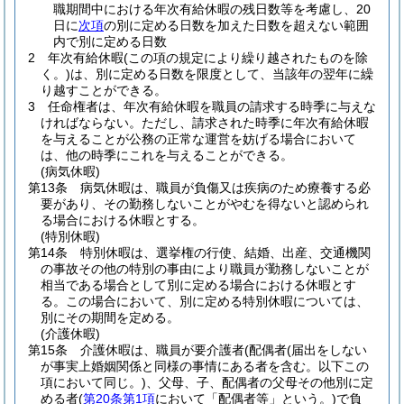
職期間中における年次有給休暇の残日数等を考慮し、20
日に
次項
の別に定める日数を加えた日数を超えない範囲
内で別に定める日数
2
年次有給休暇
(この項の規定により繰り越されたものを除
く。)
は、別に定める日数を限度として、当該年の翌年に繰
り越すことができる。
3
任命権者は、年次有給休暇を職員の請求する時季に与えな
ければならない。
ただし、請求された時季に年次有給休暇
を与えることが公務の正常な運営を妨げる場合において
は、他の時季にこれを与えることができる。
(病気休暇)
第13条
病気休暇は、職員が負傷又は疾病のため療養する必
要があり、その勤務しないことがやむを得ないと認められ
る場合における休暇とする。
(特別休暇)
第14条
特別休暇は、選挙権の行使、結婚、出産、交通機関
の事故その他の特別の事由により職員が勤務しないことが
相当である場合として別に定める場合における休暇とす
る。
この場合において、別に定める特別休暇については、
別にその期間を定める。
(介護休暇)
第15条
介護休暇は、職員が要介護者
(配偶者
(届出をしない
が事実上婚姻関係と同様の事情にある者を含む。以下この
項において同じ。)
、父母、子、配偶者の父母その他別に定
める者
(
第20条第1項
において「配偶者等」という。)
で負