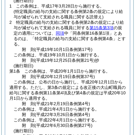
(施行期日)
1
この条例は、平成17年3月28日から施行する。
(特定職員の給与の支給に関する条例第2条の規定により給
与が減ぜられて支給される職員に関する読替え)
2
特定職員の給与の支給に関する条例第2条の規定により給
与が減ぜられて支給される職員に対する
第15条第3項
の規
定の適用については、
同項
中「同条例第16条第1項」とあ
るのは、「特定職員の給与の支給に関する条例第4条」とす
る。
附
則
(平成19年10月1日
条例第17号)
この条例は、平成19年10月1日から施行する。
附
則
(平成19年12月25日
条例第21号)
抄
(施行期日)
第1条
この条例は、平成20年1月1日から施行する。
附
則
(平成20年12月19日
条例第37号)
この条例は、公布の日から施行し、平成20年12月1日から
適用する。
ただし、第3条の規定による改正後の大山町職員の
給与に関する条例第11条第4項及び第4条の規定は平成20年10
月1日から適用する。
附
則
(平成21年2月19日
条例第4号)
この条例は、平成21年4月1日から施行する。
附
則
(平成22年3月26日
条例第4号)
この条例は、平成22年4月1日から施行する。
附
則
(平成22年6月30日
条例第27号)
(施行期日)