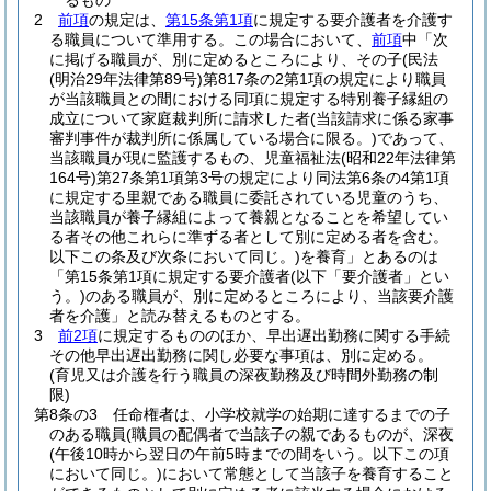
るもの
2
前項
の規定は、
第15条第1項
に規定する要介護者を介護す
る職員について準用する。
この場合において、
前項
中「次
に掲げる職員が、別に定めるところにより、その子
(民法
(明治29年法律第89号)
第817条の2第1項の規定により職員
が当該職員との間における同項に規定する特別養子縁組の
成立について家庭裁判所に請求した者
(当該請求に係る家事
審判事件が裁判所に係属している場合に限る。)
であって、
当該職員が現に監護するもの、児童福祉法
(昭和22年法律第
164号)
第27条第1項第3号の規定により同法第6条の4第1項
に規定する里親である職員に委託されている児童のうち、
当該職員が養子縁組によって養親となることを希望してい
る者その他これらに準ずる者として別に定める者を含む。
以下この条及び次条において同じ。)
を養育」とあるのは
「第15条第1項に規定する要介護者
(以下「要介護者」とい
う。)
のある職員が、別に定めるところにより、当該要介護
者を介護」と読み替えるものとする。
3
前2項
に規定するもののほか、早出遅出勤務に関する手続
その他早出遅出勤務に関し必要な事項は、別に定める。
(育児又は介護を行う職員の深夜勤務及び時間外勤務の制
限)
第8条の3
任命権者は、小学校就学の始期に達するまでの子
のある職員
(職員の配偶者で当該子の親であるものが、深夜
(午後10時から翌日の午前5時までの間をいう。以下この項
において同じ。)
において常態として当該子を養育すること