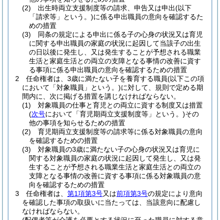
(2)
出生時両立支援制度等の請求、申告又は申出
(以下
「請求等」という。)
に係る申出職員の意向を確認するた
めの措置
(3)
同条の規定による申出に係る子の心身の状況又は育児
に関する申出職員の家庭の状況に起因して当該子の出生
の日以後に発生し、又は発生することが予想される職業
生活と家庭生活との両立の支障となる事情の改善に資す
る事項に係る申出職員の意向を確認するための措置
2
任命権者は、3歳に満たない子を養育する職員
(以下この項
において「対象職員」という。)
に対して、規則で定める期
間内に、次に掲げる措置を講じなければならない。
(1)
対象職員の仕事と育児との両立に資する制度又は措置
(
次号
において「育児期両立支援制度等」という。)
その
他の事項を知らせるための措置
(2)
育児期両立支援制度等の請求等に係る対象職員の意向
を確認するための措置
(3)
対象職員の3歳に満たない子の心身の状況又は育児に
関する対象職員の家庭の状況に起因して発生し、又は発
生することが予想される職業生活と家庭生活との両立の
支障となる事情の改善に資する事項に係る対象職員の意
向を確認するための措置
3
任命権者は、
第1項第3号
又は
前項第3号
の規定により意向
を確認した事項の取扱いに当たっては、当該意向に配慮し
なければならない。