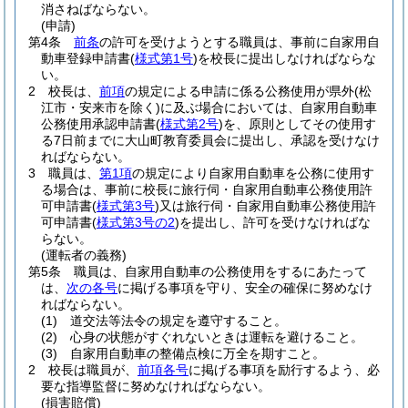
消さねばならない。
(申請)
第4条
前条
の許可を受けようとする職員は、事前に自家用自
動車登録申請書
(
様式第1号
)
を校長に提出しなければならな
い。
2
校長は、
前項
の規定による申請に係る公務使用が県外
(松
江市・安来市を除く)
に及ぶ場合においては、自家用自動車
公務使用承認申請書
(
様式第2号
)
を、原則としてその使用す
る7日前までに大山町教育委員会に提出し、承認を受けなけ
ればならない。
3
職員は、
第1項
の規定により自家用自動車を公務に使用す
る場合は、事前に校長に旅行伺・自家用自動車公務使用許
可申請書
(
様式第3号
)
又は旅行伺・自家用自動車公務使用許
可申請書
(
様式第3号の2
)
を提出し、許可を受けなければな
らない。
(運転者の義務)
第5条
職員は、自家用自動車の公務使用をするにあたって
は、
次の各号
に掲げる事項を守り、安全の確保に努めなけ
ればならない。
(1)
道交法等法令の規定を遵守すること。
(2)
心身の状態がすぐれないときは運転を避けること。
(3)
自家用自動車の整備点検に万全を期すこと。
2
校長は職員が、
前項各号
に掲げる事項を励行するよう、必
要な指導監督に努めなければならない。
(損害賠償)