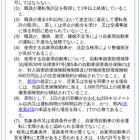
可してはならない。
(1)
職員が運転免許証を取得して1年以上経過しているこ
と。
(2)
職員が過去1年以内において道交法に違反して運転免
許の取消し、若しくは停止の処分を受け、又は交通事故
に係る刑罰に処せられていないこと。
(3)
職員が、傷病、過労、睡眠不足等により自家用自動車
の運転に不適当な状態でないこと。
(4)
使用する自家用自動車が、法定点検等により整備状況
が良好であること。
(5)
使用する自家用自動車について、自動車損害賠償保障
法
(昭和30年法律第97号)
第5条の自動車損害責任保険のほ
か、対人損害賠償保険額無制限及び対物損害賠償保険額
500万円以上の任意保険契約が締結されていること。
ま
た、
前項
の規定により、児童又は生徒を同乗させる場合
には、当該任意保険契約に加え、1,000万円以上の搭乗者
傷害保険契約が締結されていること。
(6)
原則として、1日の走行距離がおおむね250キロメート
ル以内又は運転時間が5時間以内であり、かつ、県内
(
次
条第2項
の承認を得た場合を除く。)
での公務であるこ
と。
(7)
気象条件又は道路条件が悪く、自家用自動車の安全運
転に支障があると認められる場合でないこと。
6
校長は気象条件、道路条件等が悪くなり、自家用自動車の
安全運転に支障があると思われるときは、1項の許可を取り