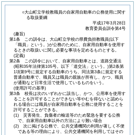
○大山町立学校教職員の自家用自動車の公務使用に関す
る取扱要綱
平成17年3月28日
教育委員会訓令第4号
(趣旨)
第1条
この訓令は、大山町立学校の県費負担教職員
(以下
「職員」という。)
が公務のために、自家用自動車を使用す
るときの取扱いに関し必要な事項を定めるものとする。
(定義)
第2条
この訓令において、自家用自動車とは、道路交通法
(昭和35年法律第105号。以下「道交法」という。)
第2条第
1項第9号に規定する自動車のうち、同法第3条に規定する
普通自動車で、職員又は職員の親族が所有し、かつ、職員
が通勤など日常生活で使用しているものをいう。
(使用許可の基準)
第3条
校長は次のいずれかに該当し、かつ、公用車を使用す
ることを許可することができない等やむを得ないと認めら
れる場合には職員が自家用自動車を公務に使用することを
許可することができる。
(1)
災害発生、負傷者の輸送等のため緊急を要する公務
で、自家用自動車以外の方法により難い場合
(2)
次に掲げる公務で、公共交通機関の利用が著しく不便
である等の理由により、公共交通機関を利用してはその