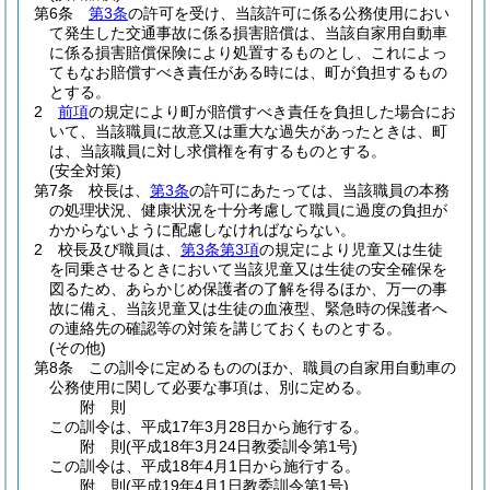
第6条
第3条
の許可を受け、当該許可に係る公務使用におい
て発生した交通事故に係る損害賠償は、当該自家用自動車
に係る損害賠償保険により処置するものとし、これによっ
てもなお賠償すべき責任がある時には、町が負担するもの
とする。
2
前項
の規定により町が賠償すべき責任を負担した場合にお
いて、当該職員に故意又は重大な過失があったときは、町
は、当該職員に対し求償権を有するものとする。
(安全対策)
第7条
校長は、
第3条
の許可にあたっては、当該職員の本務
の処理状況、健康状況を十分考慮して職員に過度の負担が
かからないように配慮しなければならない。
2
校長及び職員は、
第3条第3項
の規定により児童又は生徒
を同乗させるときにおいて当該児童又は生徒の安全確保を
図るため、あらかじめ保護者の了解を得るほか、万一の事
故に備え、当該児童又は生徒の血液型、緊急時の保護者へ
の連絡先の確認等の対策を講じておくものとする。
(その他)
第8条
この訓令に定めるもののほか、職員の自家用自動車の
公務使用に関して必要な事項は、別に定める。
附
則
この訓令は、平成17年3月28日から施行する。
附
則
(平成18年3月24日
教委訓令第1号)
この訓令は、平成18年4月1日から施行する。
附
則
(平成19年4月1日
教委訓令第1号)