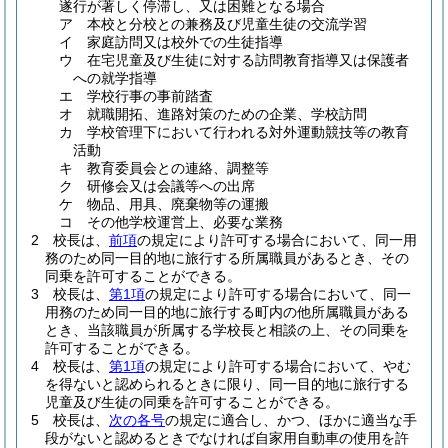
遂行が著しく停滞し、又は困難となる場合
ア
本校と分校との兼務及び児童生徒の交流学習
イ
家庭訪問又は校外での生徒指導
ウ
在宅児童及び生徒に対する訪問教育指導又は保護者
への就学指導
エ
学校行事の事前踏査
オ
就職開拓、進路対策のための企業、学校訪問
カ
学校管理下において行われる対外運動競技等の教育
活動
キ
教育委員会との連絡、調整等
ク
研修会又は会議等への出席
ケ
物品、用具、廃棄物等の運搬
コ
その他学校運営上、必要な業務
2
校長は、
前項
の規定により許可する場合において、同一用
務のため同一目的地に旅行する所属職員があるとき、その
同乗を許可することができる。
3
校長は、
第1項
の規定により許可する場合において、同一
用務のため同一目的地に旅行する町内の他所属職員がある
とき、当該職員が所属する学校長と相談の上、その同乗を
許可することができる。
4
校長は、
第1項
の規定により許可する場合において、やむ
を得ないと認められるときに限り、同一目的地に旅行する
児童及び生徒の同乗を許可することができる。
5
校長は、
次の各号
の規定に適合し、かつ、ほかに適当な手
段がないと認めるときでなければ自家用自動車の使用を許