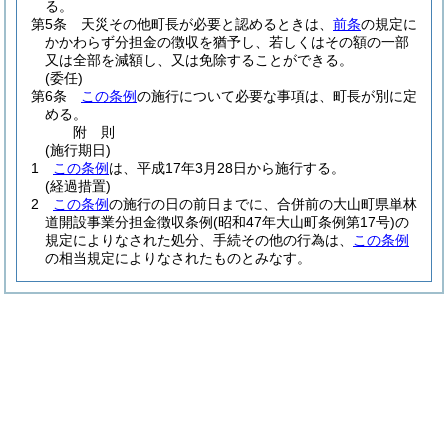
る。
第5条
天災その他町長が必要と認めるときは、
前条
の規定に
かかわらず分担金の徴収を猶予し、若しくはその額の一部
又は全部を減額し、又は免除することができる。
(委任)
第6条
この条例
の施行について必要な事項は、町長が別に定
める。
附
則
(施行期日)
1
この条例
は、平成17年3月28日から施行する。
(経過措置)
2
この条例
の施行の日の前日までに、合併前の大山町県単林
道開設事業分担金徴収条例
(昭和47年大山町条例第17号)
の
規定によりなされた処分、手続その他の行為は、
この条例
の相当規定によりなされたものとみなす。