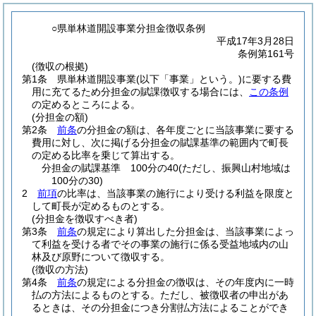
○県単林道開設事業分担金徴収条例
平成17年3月28日
条例第161号
(徴収の根拠)
第1条
県単林道開設事業
(以下「事業」という。)
に要する費
用に充てるため分担金の賦課徴収する場合には、
この条例
の定めるところによる。
(分担金の額)
第2条
前条
の分担金の額は、各年度ごとに当該事業に要する
費用に対し、次に掲げる分担金の賦課基準の範囲内で町長
の定める比率を乗じて算出する。
分担金の賦課基準 100分の40
(ただし、振興山村地域は
100分の30)
2
前項
の比率は、当該事業の施行により受ける利益を限度と
して町長が定めるものとする。
(分担金を徴収すべき者)
第3条
前条
の規定により算出した分担金は、当該事業によっ
て利益を受ける者でその事業の施行に係る受益地域内の山
林及び原野について徴収する。
(徴収の方法)
第4条
前条
の規定による分担金の徴収は、その年度内に一時
払の方法によるものとする。
ただし、被徴収者の申出があ
るときは、その分担金につき分割払方法によることができ