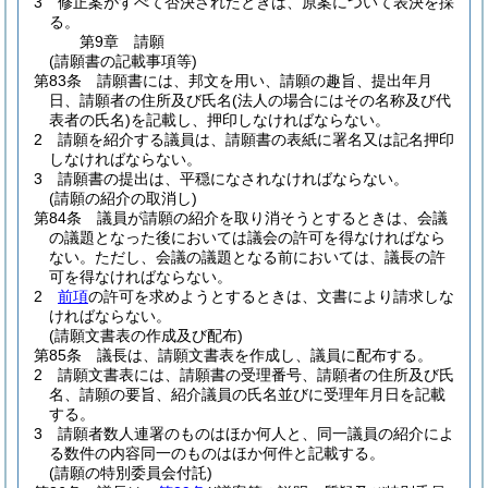
3
修正案がすべて否決されたときは、原案について表決を採
る。
第9章
請願
(請願書の記載事項等)
第83条
請願書には、邦文を用い、請願の趣旨、提出年月
日、請願者の住所及び氏名
(法人の場合にはその名称及び代
表者の氏名)
を記載し、押印しなければならない。
2
請願を紹介する議員は、請願書の表紙に署名又は記名押印
しなければならない。
3
請願書の提出は、平穏になされなければならない。
(請願の紹介の取消し)
第84条
議員が請願の紹介を取り消そうとするときは、会議
の議題となった後においては議会の許可を得なければなら
ない。
ただし、会議の議題となる前においては、議長の許
可を得なければならない。
2
前項
の許可を求めようとするときは、文書により請求しな
ければならない。
(請願文書表の作成及び配布)
第85条
議長は、請願文書表を作成し、議員に配布する。
2
請願文書表には、請願書の受理番号、請願者の住所及び氏
名、請願の要旨、紹介議員の氏名並びに受理年月日を記載
する。
3
請願者数人連署のものはほか何人と、同一議員の紹介によ
る数件の内容同一のものはほか何件と記載する。
(請願の特別委員会付託)