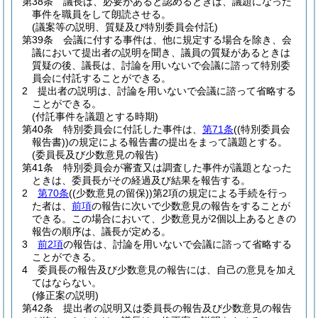
第38条
議長は、必要があると認めるときは、議題になった
事件を職員をして朗読させる。
(議案等の説明、質疑及び特別委員会付託)
第39条
会議に付する事件は、他に規定する場合を除き、会
議において提出者の説明を聞き、議員の質疑があるときは
質疑の後、議長は、討論を用いないで会議に諮って特別委
員会に付託することができる。
2
提出者の説明は、討論を用いないで会議に諮って省略する
ことができる。
(付託事件を議題とする時期)
第40条
特別委員会に付託した事件は、
第71条
(
(特別委員会
報告書)
)
の規定による報告書の提出をまって議題とする。
(委員長及び少数意見の報告)
第41条
特別委員会が審査又は調査した事件が議題となった
ときは、委員長がその経過及び結果を報告する。
2
第70条
(
(少数意見の留保)
)
第2項の規定による手続を行っ
た者は、
前項
の報告に次いで少数意見の報告をすることが
できる。
この場合において、少数意見が2個以上あるときの
報告の順序は、議長が定める。
3
前2項
の報告は、討論を用いないで会議に諮って省略する
ことができる。
4
委員長の報告及び少数意見の報告には、自己の意見を加え
てはならない。
(修正案の説明)
第42条
提出者の説明又は委員長の報告及び少数意見の報告