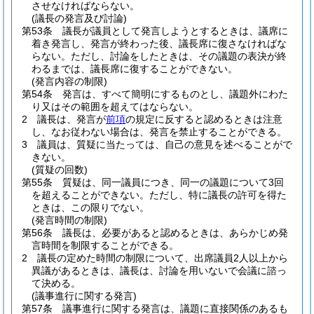
させなければならない。
(議長の発言及び討論)
第53条
議長が議員として発言しようとするときは、議席に
着き発言し、発言が終わった後、議長席に復さなければな
らない。
ただし、討論をしたときは、その議題の表決が終
わるまでは、議長席に復することができない。
(発言内容の制限)
第54条
発言は、すべて簡明にするものとし、議題外にわた
り又はその範囲を超えてはならない。
2
議長は、発言が
前項
の規定に反すると認めるときは注意
し、なお従わない場合は、発言を禁止することができる。
3
議員は、質疑に当たっては、自己の意見を述べることがで
きない。
(質疑の回数)
第55条
質疑は、同一議員につき、同一の議題について3回
を超えることができない。
ただし、特に議長の許可を得た
ときは、この限りでない。
(発言時間の制限)
第56条
議長は、必要があると認めるときは、あらかじめ発
言時間を制限することができる。
2
議長の定めた時間の制限について、出席議員2人以上から
異議があるときは、議長は、討論を用いないで会議に諮っ
て決める。
(議事進行に関する発言)
第57条
議事進行に関する発言は、議題に直接関係のあるも