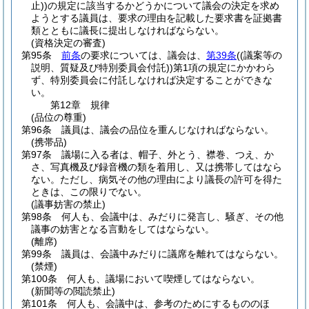
止)
)
の規定に該当するかどうかについて議会の決定を求め
ようとする議員は、要求の理由を記載した要求書を証拠書
類とともに議長に提出しなければならない。
(資格決定の審査)
第95条
前条
の要求については、議会は、
第39条
(
(議案等の
説明、質疑及び特別委員会付託)
)
第1項の規定にかかわら
ず、特別委員会に付託しなければ決定することができな
い。
第12章
規律
(品位の尊重)
第96条
議員は、議会の品位を重んじなければならない。
(携帯品)
第97条
議場に入る者は、帽子、外とう、襟巻、つえ、か
さ、写真機及び録音機の類を着用し、又は携帯してはなら
ない。
ただし、病気その他の理由により議長の許可を得た
ときは、この限りでない。
(議事妨害の禁止)
第98条
何人も、会議中は、みだりに発言し、騒ぎ、その他
議事の妨害となる言動をしてはならない。
(離席)
第99条
議員は、会議中みだりに議席を離れてはならない。
(禁煙)
第100条
何人も、議場において喫煙してはならない。
(新聞等の閲読禁止)
第101条
何人も、会議中は、参考のためにするもののほ