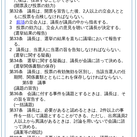
た後は、投票することができない。
(開票及び投票の効力)
第32条
議長は、開票を宣告した後、2人以上の立会人とと
もに投票を点検しなければならない。
2
前項
の立会人は、議長が議員の中から指名する。
3
投票の効力は、立会人の意見を聴いて議長が決定する。
(選挙結果の報告)
第33条
議長は、選挙の結果を直ちに議場において報告す
る。
2
議長は、当選人に当選の旨を告知しなければならない。
(選挙に関する疑義)
第34条
選挙に関する疑義は、議長が会議に諮って決める。
(選挙関係書類の保存)
第35条
議長は、投票の有効無効を区別し、当該当選人の任
期間、関係書類とともにこれを保存しなければならない。
第5章
議事
(議題の宣告)
第36条
会議に付する事件を議題とするときは、議長は、そ
の旨を宣告する。
(一括議題)
第37条
議長は、必要があると認めるときは、2件以上の事
件を一括して議題とすることができる。
ただし、出席議員2
人以上から異議があるときは、討論を用いないで会議に諮
って決める。
(議案等の朗読)