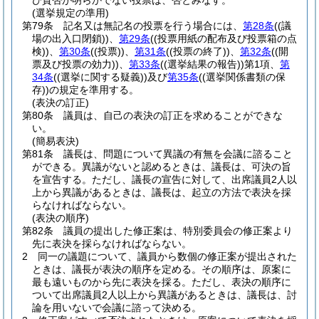
び賛否が明らかでない投票は、否とみなす。
(選挙規定の準用)
第79条
記名又は無記名の投票を行う場合には、
第28条
(
(議
場の出入口閉鎖)
)
、
第29条
(
(投票用紙の配布及び投票箱の点
検)
)
、
第30条
(
(投票)
)
、
第31条
(
(投票の終了)
)
、
第32条
(
(開
票及び投票の効力)
)
、
第33条
(
(選挙結果の報告)
)
第1項、
第
34条
(
(選挙に関する疑義)
)
及び
第35条
(
(選挙関係書類の保
存)
)
の規定を準用する。
(表決の訂正)
第80条
議員は、自己の表決の訂正を求めることができな
い。
(簡易表決)
第81条
議長は、問題について異議の有無を会議に諮ること
ができる。
異議がないと認めるときは、議長は、可決の旨
を宣告する。
ただし、議長の宣告に対して、出席議員2人以
上から異議があるときは、議長は、起立の方法で表決を採
らなければならない。
(表決の順序)
第82条
議員の提出した修正案は、特別委員会の修正案より
先に表決を採らなければならない。
2
同一の議題について、議員から数個の修正案が提出された
ときは、議長が表決の順序を定める。
その順序は、原案に
最も遠いものから先に表決を採る。
ただし、表決の順序に
ついて出席議員2人以上から異議があるときは、議長は、討
論を用いないで会議に諮って決める。