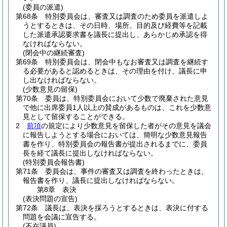
(委員の派遣)
第68条
特別委員会は、審査又は調査のため委員を派遣しよ
うとするときは、その日時、場所、目的及び経費等を記載
した派遣承認要求書を議長に提出し、あらかじめ承認を得
なければならない。
(閉会中の継続審査)
第69条
特別委員会は、閉会中もなお審査又は調査を継続す
る必要があると認めるときは、その理由を付け、議長に申
し出なければならない。
(少数意見の留保)
第70条
委員は、特別委員会において少数で廃棄された意見
で他に出席委員1人以上の賛成があるものは、これを少数意
見として留保することができる。
2
前項
の規定により少数意見を留保した者がその意見を議会
に報告しようとする場合においては、簡明な少数意見報告
書を作り、特別委員会の報告書が提出されるまでに、委員
長を経て議長に提出しなければならない。
(特別委員会報告書)
第71条
委員会は、事件の審査又は調査を終わったときは、
報告書を作り、議長に提出しなければならない。
第8章
表決
(表決問題の宣告)
第72条
議長は、表決を採ろうとするときは、表決に付する
問題を会議に宣告する。
(不在議員)