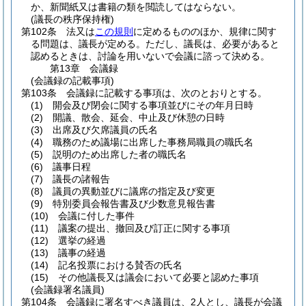
か、新聞紙又は書籍の類を閲読してはならない。
(議長の秩序保持権)
第102条
法又は
この規則
に定めるもののほか、規律に関す
る問題は、議長が定める。
ただし、議長は、必要があると
認めるときは、討論を用いないで会議に諮って決める。
第13章
会議録
(会議録の記載事項)
第103条
会議録に記載する事項は、次のとおりとする。
(1)
開会及び閉会に関する事項並びにその年月日時
(2)
開議、散会、延会、中止及び休憩の日時
(3)
出席及び欠席議員の氏名
(4)
職務のため議場に出席した事務局職員の職氏名
(5)
説明のため出席した者の職氏名
(6)
議事日程
(7)
議長の諸報告
(8)
議員の異動並びに議席の指定及び変更
(9)
特別委員会報告書及び少数意見報告書
(10)
会議に付した事件
(11)
議案の提出、撤回及び訂正に関する事項
(12)
選挙の経過
(13)
議事の経過
(14)
記名投票における賛否の氏名
(15)
その他議長又は議会において必要と認めた事項
(会議録署名議員)
第104条
会議録に署名すべき議員は、2人とし、議長が会議