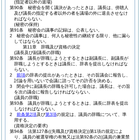
(指定者以外の退場)
第90条
秘密会を開く議決があったときは、議長は、傍聴人
及び議長の指定する者以外の者を議場の外に退去させなけ
ればならない。
(秘密の保持)
第91条
秘密会の議事の記録は、公表しない。
2
秘密会の議事は、何人も秘密性の継続する限り、他に漏ら
してはならない。
第11章
辞職及び資格の決定
(議長及び副議長の辞職)
第92条
議長が辞職しようとするときは副議長に、副議長が
辞職しようとするときは議長に、辞表を提出しなければな
らない。
2
前項
の辞表の提出があったときは、その旨議会に報告し、
討論を用いないで会議に諮ってその許否を決める。
3
閉会中に副議長の辞職を許可した場合は、議長は、その旨
を次の議会に報告しなければならない。
(議員の辞職)
第93条
議員が辞職しようとするときは、議長に辞表を提出
しなければならない。
2
前条第2項
及び
第3項
の規定は、議員の辞職について、準
用する。
(資格決定の要求)
第94条
法第127条
(
(失職及び資格決定)
)
第1項の規定によ
り、議員の被選挙権の有無又は法第92条の2
(
(議員の兼業禁