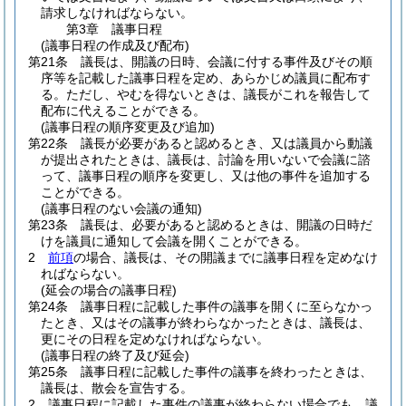
請求しなければならない。
第3章
議事日程
(議事日程の作成及び配布)
第21条
議長は、開議の日時、会議に付する事件及びその順
序等を記載した議事日程を定め、あらかじめ議員に配布す
る。
ただし、やむを得ないときは、議長がこれを報告して
配布に代えることができる。
(議事日程の順序変更及び追加)
第22条
議長が必要があると認めるとき、又は議員から動議
が提出されたときは、議長は、討論を用いないで会議に諮
って、議事日程の順序を変更し、又は他の事件を追加する
ことができる。
(議事日程のない会議の通知)
第23条
議長は、必要があると認めるときは、開議の日時だ
けを議員に通知して会議を開くことができる。
2
前項
の場合、議長は、その開議までに議事日程を定めなけ
ればならない。
(延会の場合の議事日程)
第24条
議事日程に記載した事件の議事を開くに至らなかっ
たとき、又はその議事が終わらなかったときは、議長は、
更にその日程を定めなければならない。
(議事日程の終了及び延会)
第25条
議事日程に記載した事件の議事を終わったときは、
議長は、散会を宣告する。
2
議事日程に記載した事件の議事が終わらない場合でも、議