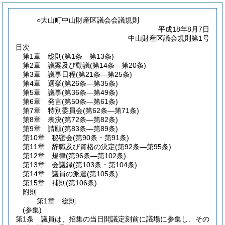
○大山町中山財産区議会会議規則
平成18年8月7日
中山財産区議会規則第1号
目次
第1章
総則
(第1条―第13条)
第2章
議案及び動議
(第14条―第20条)
第3章
議事日程
(第21条―第25条)
第4章
選挙
(第26条―第35条)
第5章
議事
(第36条―第49条)
第6章
発言
(第50条―第61条)
第7章
特別委員会
(第62条―第71条)
第8章
表決
(第72条―第82条)
第9章
請願
(第83条―第89条)
第10章
秘密会
(第90条・第91条)
第11章
辞職及び資格の決定
(第92条―第95条)
第12章
規律
(第96条―第102条)
第13章
会議録
(第103条・第104条)
第14章
議員の派遣
(第105条)
第15章
補則
(第106条)
附則
第1章
総則
(参集)
第1条
議員は、招集の当日開議定刻前に議場に参集し、その