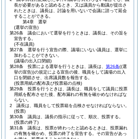
長が必要があると認めるとき、又は議員から動議が提出さ
れたときは、議長は、討論を用いないで会議に諮って延会
することができる。
第4章
選挙
(選挙の宣告)
第26条
議会において選挙を行うときは、議長は、その旨を
宣告する。
(不在議員)
第27条
選挙を行う宣告の際、議場にいない議員は、選挙に
加わることができない。
(議場の出入口閉鎖)
第28条
投票による選挙を行うときは、議長は、
第26条
(
(選
挙の宣告)
)
の規定による宣告の後、職員をして議場の出入
口を閉鎖させ、出席議員数を報告する。
(投票用紙の配布及び投票箱の点検)
第29条
投票を行うときは、議長は、職員をして議員に投票
用紙を配布させた後、配布漏れの有無を確かめなければな
らない。
2
議長は、職員をして投票箱を点検させなければならない。
(投票)
第30条
議員は、議長の指示に従って、順次、投票する。
(投票の終了)
第31条
議長は、投票が終わったと認めるときは、投票漏れ
の有無を確かめ、投票の終了を宣告する。
その宣告があっ