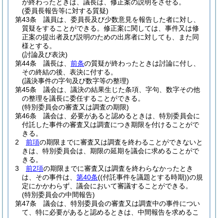
が終わったときは、議長は、修正案の説明をさせる。
(委員長報告等に対する質疑)
第43条
議員は、委員長及び少数意見を報告した者に対し、
質疑をすることができる。
修正案に関しては、事件又は修
正案の提出者及び説明のための出席者に対しても、また同
様とする。
(討論及び表決)
第44条
議長は、
前条
の質疑が終わったときは討論に付し、
その終結の後、表決に付する。
(議決事件の字句及び数字等の整理)
第45条
議会は、議決の結果生じた条項、字句、数字その他
の整理を議長に委任することができる。
(特別委員会の審査又は調査の期限)
第46条
議会は、必要があると認めるときは、特別委員会に
付託した事件の審査又は調査につき期限を付けることがで
きる。
2
前項
の期限までに審査又は調査を終わることができないと
きは、特別委員会は、期限の延期を議会に求めることがで
きる。
3
前2項
の期限までに審査又は調査を終わらなかったとき
は、その事件は、
第40条
(
(付託事件を議題とする時期)
)
の規
定にかかわらず、議会において審議することができる。
(特別委員会の中間報告)
第47条
議会は、特別委員会の審査又は調査中の事件につい
て、特に必要があると認めるときは、中間報告を求めるこ