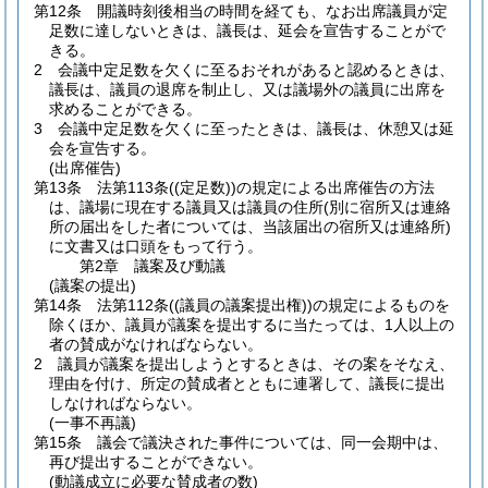
第12条
開議時刻後相当の時間を経ても、なお出席議員が定
足数に達しないときは、議長は、延会を宣告することがで
きる。
2
会議中定足数を欠くに至るおそれがあると認めるときは、
議長は、議員の退席を制止し、又は議場外の議員に出席を
求めることができる。
3
会議中定足数を欠くに至ったときは、議長は、休憩又は延
会を宣告する。
(出席催告)
第13条
法第113条
(
(定足数)
)
の規定による出席催告の方法
は、議場に現在する議員又は議員の住所
(別に宿所又は連絡
所の届出をした者については、当該届出の宿所又は連絡所)
に文書又は口頭をもって行う。
第2章
議案及び動議
(議案の提出)
第14条
法第112条
(
(議員の議案提出権)
)
の規定によるものを
除くほか、議員が議案を提出するに当たっては、1人以上の
者の賛成がなければならない。
2
議員が議案を提出しようとするときは、その案をそなえ、
理由を付け、所定の賛成者とともに連署して、議長に提出
しなければならない。
(一事不再議)
第15条
議会で議決された事件については、同一会期中は、
再び提出することができない。
(動議成立に必要な賛成者の数)