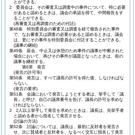
とができる。
2
委員会は、その審査又は調査中の事件について、特に必要
があると認めるときは、議会の承認を得て、中間報告をす
ることができる。
(再審査又は再調査のための付託)
第48条
特別委員会の審査又は調査を経て報告された事件
で、なお審査又は調査の必要があると認めるときは、議会
は、更にその事件を特別委員会に付託することができる。
(議事の継続)
第49条
延会、中止又は休憩のため事件の議事が中断された
場合において、再びその事件が議題となったときは、前の
議事を継続する。
第6章
発言
(発言の許可等)
第50条
発言は、すべて議長の許可を得た後、しなければな
らない。
(発言の要求)
第51条
会議において発言しようとする者は、挙手して「議
長」と呼び、自己の議席番号を告げ、議長の許可を求めな
ければならない。
2
2人以上挙手して発言を求めたときは、議長は、先挙手者
と認める者から指名して発言させる。
(討論の方法)
第52条
討論については、議長は、最初に反対者を発言さ
せ、次に賛成者と反対者を、なるべく交互に指名して発言