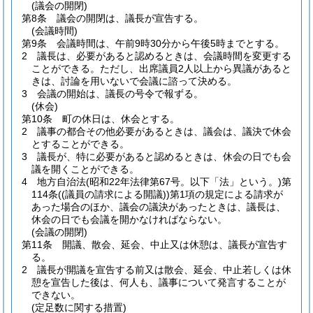
(議会の開閉)
第8条
議会の開閉は、議長が宣告する。
(会議時間)
第9条
会議時間は、午前9時30分から午後5時までとする。
2
議長は、必要があると認めるときは、会議時間を変更する
ことができる。
ただし、出席議員2人以上から異議があると
きは、討論を用いないで会議に諮って決める。
3
会議の開始は、議長の号令で報ずる。
(休会)
第10条
町の休日は、休会とする。
2
議事の都合その他必要があるときは、議会は、議決で休会
とすることができる。
3
議長が、特に必要があると認めるときは、休会の日でも会
議を開くことができる。
4
地方自治法
(昭和22年法律第67号。以下「法」という。)
第
114条
(
(議員の請求による開議)
)
第1項の規定による請求が
あった場合のほか、議会の議決があったときは、議長は、
休会の日でも会議を開かなければならない。
(会議の開閉)
第11条
開議、散会、延会、中止又は休憩は、議長が宣告す
る。
2
議長が開議を宣告する前又は散会、延会、中止若しくは休
憩を宣告した後は、何人も、議事について発言することが
できない。
(定足数に関する措置)