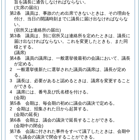
旨を議長に通告しなければならない。
(欠席の届出)
第2条
議員は、事故のため出席できないときは、その理由を
付け、当日の開議時刻までに議長に届け出なければならな
い。
(宿所又は連絡所の届出)
第3条
議員は、別に宿所又は連絡所を定めたときは、議長に
届け出なければならない。
これを変更したときも、また同
様とする。
(議席)
第4条
議員の議席は、一般選挙後最初の会議において、議長
が定める。
2
一般選挙後新たに選挙された議員の議席は、議長が定め
る。
3
議長は、必要があると認めるときは、議席を変更すること
ができる。
4
議席には、番号及び氏名標を付ける。
(会期)
第5条
会期は、毎会期の初めに議会の議決で定める。
2
会期は、招集された日から起算する。
(会期の延長)
第6条
会期は、議会の議決で延長することができる。
(会期中の閉会)
第7条
会議に付された事件をすべて議了したときは、会期中
でも議会の議決で閉会することができる。