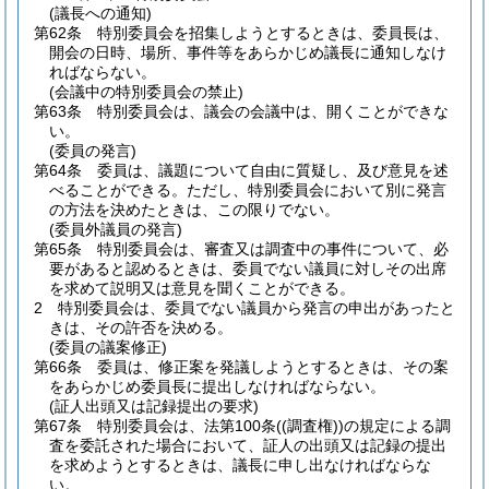
(議長への通知)
第62条
特別委員会を招集しようとするときは、委員長は、
開会の日時、場所、事件等をあらかじめ議長に通知しなけ
ればならない。
(会議中の特別委員会の禁止)
第63条
特別委員会は、議会の会議中は、開くことができな
い。
(委員の発言)
第64条
委員は、議題について自由に質疑し、及び意見を述
べることができる。
ただし、特別委員会において別に発言
の方法を決めたときは、この限りでない。
(委員外議員の発言)
第65条
特別委員会は、審査又は調査中の事件について、必
要があると認めるときは、委員でない議員に対しその出席
を求めて説明又は意見を聞くことができる。
2
特別委員会は、委員でない議員から発言の申出があったと
きは、その許否を決める。
(委員の議案修正)
第66条
委員は、修正案を発議しようとするときは、その案
をあらかじめ委員長に提出しなければならない。
(証人出頭又は記録提出の要求)
第67条
特別委員会は、法第100条
(
(調査権)
)
の規定による調
査を委託された場合において、証人の出頭又は記録の提出
を求めようとするときは、議長に申し出なければならな
い。