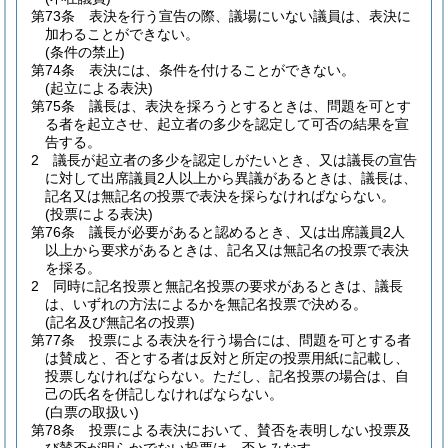
第73条
表決を行う宣告の際、議場にいない議員は、表決に
加わることができない。
(条件の禁止)
第74条
表決には、条件を付けることができない。
(起立による表決)
第75条
議長は、表決を採ろうとするときは、問題を可とす
る者を起立させ、起立者の多少を認定して可否の結果を宣
告する。
2
議長が起立者の多少を認定しがたいとき、又は議長の宣告
に対して出席議員2人以上から異議があるときは、議長は、
記名又は無記名の投票で表決を採らなければならない。
(投票による表決)
第76条
議長が必要があると認めるとき、又は出席議員2人
以上から要求があるときは、記名又は無記名の投票で表決
を採る。
2
同時に記名投票と無記名投票の要求があるときは、議長
は、いずれの方法によるかを無記名投票で決める。
(記名及び無記名の投票)
第77条
投票による表決を行う場合には、問題を可とする者
は賛成と、否とする者は反対と所定の投票用紙に記載し、
投票しなければならない。
ただし、記名投票の場合は、自
己の氏名を併記しなければならない。
(白票の取扱い)
第78条
投票による表決において、賛否を表明しない投票及