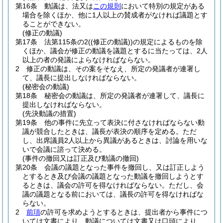
第16条
動議は、法又は
この規則
において特別の規定がある
場合を除くほか、他に1人以上の賛成者がなければ議題とす
ることができない。
(修正の動議)
第17条
法第115条の2
(
(修正の動議)
)
の規定によるものを除
くほか、議会が修正の動議を議題とするに当たっては、2人
以上の者の発議によらなければならない。
2
修正の動議は、その案をそなえ、所定の発議者が連署し
て、議長に提出しなければならない。
(秘密会の動議)
第18条
秘密会の動議は、所定の発議者が連署して、議長に
提出しなければならない。
(先決動議の措置)
第19条
他の事件に先立って表決に付さなければならない動
議が競合したときは、議長が表決の順序を定める。
ただ
し、出席議員2人以上から異議があるときは、討論を用いな
いで会議に諮って決める。
(事件の撤回又は訂正及び動議の撤回)
第20条
会議の議題となった事件を撤回し、又は訂正しよう
とするとき及び会議の議題となった動議を撤回しようとす
るときは、議会の許可を得なければならない。
ただし、会
議の議題となる前においては、議長の許可を得なければな
らない。
2
前項
の許可を求めようとするときは、提出者から事件につ
いては文書により、動議については文書又は口頭により、