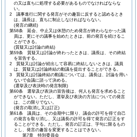
の又は直ちに処理する必要があるものでなければならな
い。
2
議事進行に関する発言がその趣旨に反すると認めるとき
は、議長は、直ちに制止しなければならない。
(発言の継続)
第58条
延会、中止又は休憩のため発言が終わらなかった議
員は、更にその議事を始めたときは、前の発言を続けるこ
とができる。
(質疑又は討論の終結)
第59条
質疑又は討論が終わったときは、議長は、その終結
を宣告する。
2
質疑又は討論が続出して容易に終結しないときは、議員
は、質疑又は討論終結の動議を提出することができる。
3
質疑又は討論終結の動議については、議長は、討論を用い
ないで会議に諮って決める。
(選挙及び表決時の発言制限)
第60条
選挙及び表決の宣告後は、何人も発言を求めること
ができない。
ただし、選挙及び表決の方法についての発言
は、この限りでない。
(発言の取消し又は訂正)
第61条
議員は、その会期中に限り、議会の許可を得て自己
の発言を取り消し、又は議長の許可を得て発言の訂正をす
ることができる。
ただし、発言の訂正は、字句に限るもの
とし、発言の趣旨を変更することはできない。
第7章
特別委員会