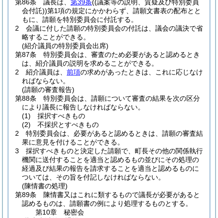
第86条
議長は、
第39条
(
(議案等の説明、質疑及び特別委員
会付託)
)
第1項の規定にかかわらず、請願文書表の配布とと
もに、請願を特別委員会に付託する。
2
会議に付した請願の特別委員会の付託は、議会の議決で省
略することができる。
(紹介議員の特別委員会出席)
第87条
特別委員会は、審査のため必要があると認めるとき
は、紹介議員の説明を求めることができる。
2
紹介議員は、
前項
の求めがあったときは、これに応じなけ
ればならない。
(請願の審査報告)
第88条
特別委員会は、請願について審査の結果を次の区分
により議長に報告しなければならない。
(1)
採択すべきもの
(2)
不採択とすべきもの
2
特別委員会は、必要があると認めるときは、請願の審査結
果に意見を付けることができる。
3
採択すべきものと決定した請願で、町長その他の関係執行
機関に送付することを適当と認めるもの並びにその処理の
経過及び結果の報告を請求することを適当と認めるものに
ついては、その旨を付記しなければならない。
(陳情書の処理)
第89条
陳情書又はこれに類するもので議長が必要があると
認めるものは、請願書の例により処理するものとする。
第10章
秘密会