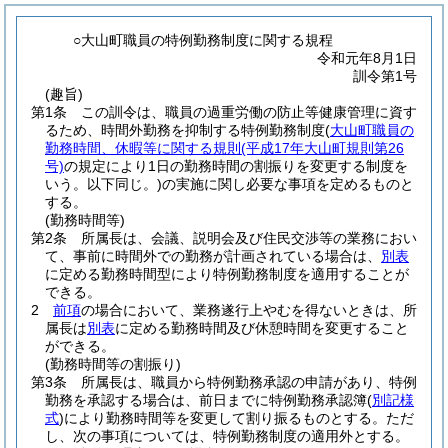
○大山町職員の特例勤務制度に関する規程
令和元年8月1日
訓令第1号
(趣旨)
第1条
この訓令は、職員の過重労働の防止等健康管理に資す
るため、時間外勤務を抑制する特例勤務制度
(
大山町職員の
勤務時間、休暇等に関する規則
(平成17年大山町規則第26
号)
の規定により1日の勤務時間の割振りを変更する制度を
いう。以下同じ。)
の実施に関し必要な事項を定めるものと
する。
(勤務時間等)
第2条
所属長は、会議、説明会及び住民交渉等の業務におい
て、事前に時間外での勤務が計画されている場合は、
別表
に定める勤務時間型により特例勤務制度を適用することが
できる。
2
前項
の場合において、業務遂行上やむを得ないときは、所
属長は
別表
に定める勤務時間及び休憩時間を変更すること
ができる。
(勤務時間等の割振り)
第3条
所属長は、職員から特例勤務承認の申請があり、特例
勤務を承認する場合は、前日までに特例勤務承認簿
(
別記様
式
)
により勤務時間等を変更して割り振るものとする。
ただ
し、次の事項については、特例勤務制度の適用外とする。