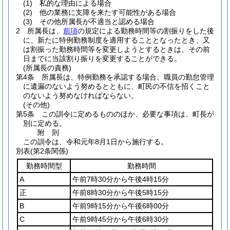
(1)
私的な理由による場合
(2)
他の業務に支障を来たす可能性がある場合
(3)
その他所属長が不適当と認める場合
2
所属長は、
前項
の規定による勤務時間等の割振りをした後
に、新たに特例勤務制度を適用することとなったとき、又
は割振った勤務時間等を変更しようとするときは、その前
日までに当該割り振りを変更することができる。
(所属長の責務)
第4条
所属長は、特例勤務を承認する場合、職員の勤怠管理
に遺漏のないよう努めるとともに、町民の不信を招くこと
のないよう努めなければならない。
(その他)
第5条
この訓令に定めるもののほか、必要な事項は、町長が
別に定める。
附
則
この訓令は、令和元年8月1日から施行する。
別表
(第2条関係)
勤務時間型
勤務時間
A
午前7時30分から午後4時15分
正
午前8時30分から午後5時15分
B
午前9時15分から午後6時00分
C
午前9時45分から午後6時30分