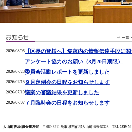
【区長の皆様へ】集落内の情報伝達手段に関
2026/08/05
アンケート協力のお願い（8月20日期限）
委員会活動レポートを更新しました
2026/07/28
９月定例会の日程をお知らせします
2026/07/15
議案の審議結果を更新しました
2026/07/10
７月臨時会の日程をお知らせします
2026/07/07
大山町役場 議会事務局
〒689-3211 鳥取県西伯郡大山町御来屋328
TEL 0859-54