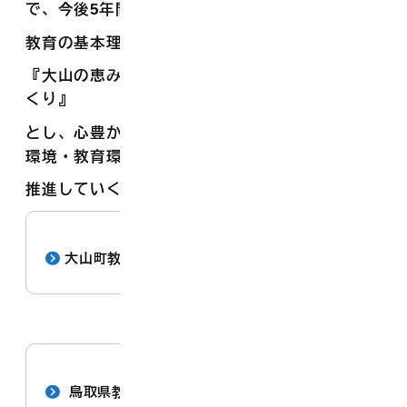
で、今後5年間に大山町で取り組むべき
教育の基本理念を、
『大山の恵みを受けて 幸せな未来を創造する 人づ
くり』
とし、心豊かでたくましい大山の子の育成、保育
環境・教育環境の充実など町教育行政を
推進していくものです。
大山町教育振興基本計画
[ pdf : 829.4 KB ]
​ 鳥取県教育振興基本計画
[ pdf : 2.4 MB ]