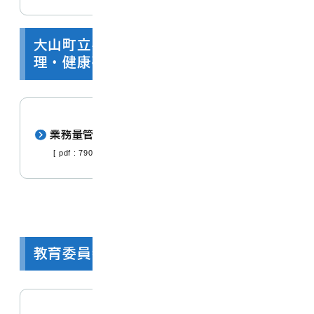
大山町立学校教職員に関する業務量管
理・健康確保措置実施計画
業務量管理・健康確保措置実施計画
[ pdf : 790.1 KB ]
教育委員会の重点事項