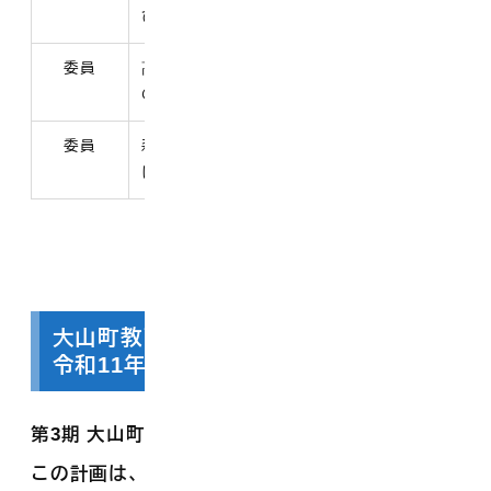
ひろみ)
10年3月31日
委員
髙見 法子 (たかみ
令和8年5月12日～令
のりこ)
和10年5月11日
委員
森田 圭 (もりた
令和8年5月12日～令
けい)
和12年5月11日
大山町教育振興基本計画（令和7年度～
令和11年度）
第3期 大山町教育振興基本計画を策定しました。
この計画は、教育基本法に基づき策定したもの