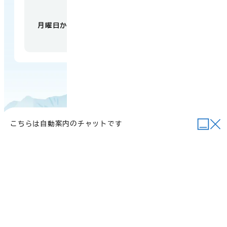
【開庁時間】
月曜日から金曜日 午前9時から午後5時
（祝日・
年末年始を除く）
こちらは自動案内のチャットです
当サイトについて
行政関連リンク