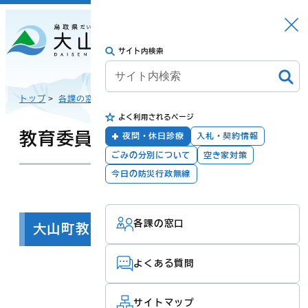
さがす
Languag
メニュー
e
サイト内検索
トップに戻る
日本語
トップ
>
各課の窓口
>
幼児・学校教育課
>
教育委員会関連
>
よく利用されるページ
English
暮らしの手続き
健康・福祉
教育委員会について
夜間・休日診療
入札・契約情報
ごみの分別について
空き家対策
한국어
今日の防災行政無線
更新：2026年05月13日
担当：
幼児・学校教育課
子育て・教育
防災・安全
各課の窓口
简体汉语
大山町教育長および教育委員名簿
よくある質問
繁體漢語
町政
産業・観光・文
化
サイトマップ