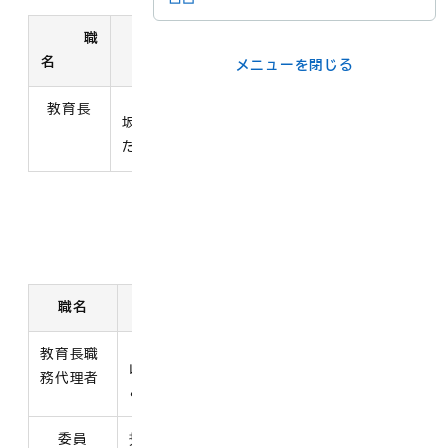
メニューを閉じる
職
氏名
任期
名
メニューを閉じる
ライフシーンか
事業者の方
ら
教育長
令和8年5月12日～令
坂下 裕一 (さかし
和11年5月11日
た ゆういち)
各課の窓口
メニューを閉じる
職名
氏名
任期
教育長職
令和7年5月12日～令
山本 健一 (やまも
務代理者
和11年5月11日
と けんいち)
委員
兠山 洋美 (とやま
令和6年4月1日～令和