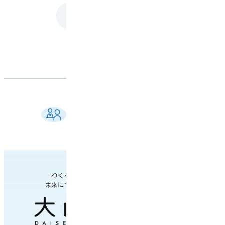
トップに戻る
ご相談窓口 一覧
よくある質問
各課の業務案内・連絡先
わくわく楽しい
未来につながるまち