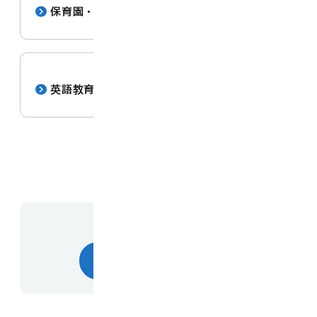
保育園・小中学校の重点事項
[ pdf : 112.3 KB ]
英語教育の充実
[ pdf : 139.9 KB ]
お問い合わせ先
幼児・学校教育課