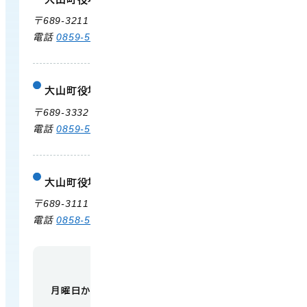
庁舎案内
〒689-3211 鳥取県西伯郡大山町御来屋328
電話
0859-54-3111
FAX 0859-54-2702
大山町役場 大山支所
庁舎案内
〒689-3332 鳥取県西伯郡大山町末長500
電話
0859-53-3311
FAX 0859-53-3790
大山町役場 中山支所
庁舎案内
〒689-3111 鳥取県西伯郡大山町赤坂66
電話
0858-58-6111
FAX 0858-58-4024
【開庁時間】
月曜日から金曜日 午前9時から午後5時
（祝日・