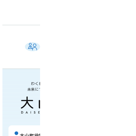
ご相談窓口 一覧
よくある質問
各課の業務案内・連絡先
わくわく楽しい
未来につながるまち
大山町役場