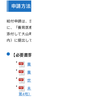
申請方法
給付申請は、当該医療開始の日から原則として2か月以内
に、「養育医療支給申請書（様式第1号）」に必要書類を
添付して大山町役場こども課（保健福祉センターなわ
内）に提出してください。
【必要書類】
養育医療給付申請書（様式第1号）
[ 116.2 KB ]
養育医療意見書（様式第2号）
[ 143.4 KB ]
世帯調書（様式第3号）
[ 118.6 KB ]
未熟児養育医療給付申請に係る同意書（様式
第4号）
[ 103.4 KB ]