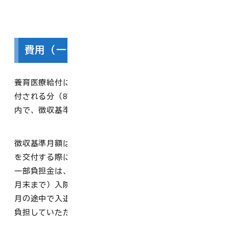
費用（一部負担金）
養育医療給付に要した医療総額のうち、健康保険から給
付される分（8割相当）を除く、健康保険自己負担の範囲
内で、徴収基準月額をもとに一部負担金を算定します。
徴収基準月額は、世帯の所得税額等に応じて養育医療券
を交付する際に、決定額を記載してお送りします。
一部負担金は、入院された月ごとに、1か月間（1日から
月末まで）入院された場合は、徴収基準月額の全額を、
月の途中で入退院された場合は、日割り計算した金額を
負担していただきます。