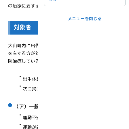
の治療に要する医療費を公費により負担する制度です。
メニューを閉じる
メニューを閉じる
ライフシーンか
対象者
事業者の方
ら
大山町内に居住する乳児で、次に掲げるいずれかの症状
を有する方が対象になります。（指定養育医療機関で入
各課の窓口
院治療している乳児に限ります）
メニューを閉じる
出生体重が2,000g以下の未熟児
次に掲げるいずれかの症状を示す
（ア）一般状態
運動不安、けいれんがある
運動が異常に少ない