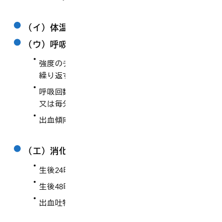
（イ）体温が摂氏34度以下
（ウ）呼吸器、循環器系
強度のチアノーゼが持続する、チアノーゼ発作を
繰り返す
呼吸回数が毎分50を超えて増加の傾向にあるか、
又は毎分30以下
出血傾向が強い
（エ）消化器系
生後24時間以上排便がない
生後48時間以上嘔吐持続している
出血吐物、血性便がある