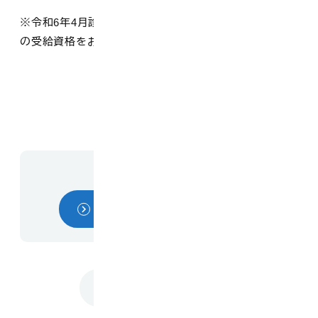
※令和6年4月診療分から、特別医療費助成制度（小児）
の受給資格をお持ちのかたは、自己負担がありません。
お問い合わせ先
こども課・こども家庭センター
トップに戻る