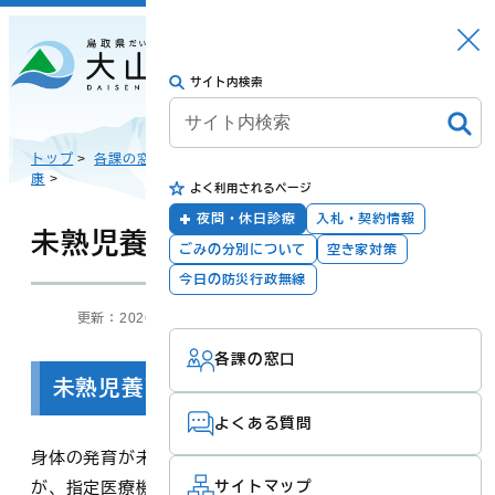
さがす
Languag
メニュー
e
サイト内検索
トップに戻る
日本語
トップ
>
各課の窓口
>
こども課・こども家庭センター
>
こどもの健
康
>
よく利用されるページ
English
暮らしの手続き
健康・福祉
夜間・休日診療
入札・契約情報
未熟児養育医療
ごみの分別について
空き家対策
한국어
今日の防災行政無線
更新：2026年03月10日
担当：
こども課・こども家庭センター
子育て・教育
防災・安全
各課の窓口
简体汉语
未熟児養育医療とは
よくある質問
繁體漢語
町政
産業・観光・文
身体の発育が未熟なまま生まれ、入院を必要とする乳児
化
が、指定医療機関において入院治療を受ける場合に、そ
サイトマップ