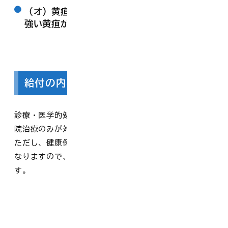
（オ）黄疸 生後数時間以内に現れるか、異常に
強い黄疸がある
給付の内容
診療・医学的処置・治療等の支給が受けられます。（入
院治療のみが対象です。）
ただし、健康保険法で対象としている医療が給付範囲と
なりますので、保険対象外のものについては除外されま
す。