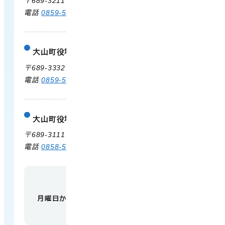
〒689-3211 鳥取県西伯郡大山町御来屋328
電話
0859-54-3111
FAX 0859-54-2702
大山町役場 大山支所
庁舎案内
〒689-3332 鳥取県西伯郡大山町末長500
電話
0859-53-3311
FAX 0859-53-3790
大山町役場 中山支所
庁舎案内
〒689-3111 鳥取県西伯郡大山町赤坂66
電話
0858-58-6111
FAX 0858-58-4024
【開庁時間】
月曜日から金曜日 午前9時から午後5時
（祝日・
年末年始を除く）