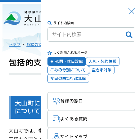
さがす
Languag
メニュー
e
サイト内検索
トップに戻る
日本語
トップ
>
各課の窓口
>
総合福祉課
>
見守り・支え合い
>
よく利用されるページ
English
暮らしの手続き
健康・福祉
包括的支援体制
夜間・休日診療
入札・契約情報
ごみの分別について
空き家対策
한국어
今日の防災行政無線
更新：2026年03月18日
担当：
総合福祉課
子育て・教育
防災・安全
各課の窓口
简体汉语
大山町における包括的な支援体制の整備
について
よくある質問
繁體漢語
町政
産業・観光・文
大山町では、複雑化・複合化する地域生活課題に対する
化
サイトマップ