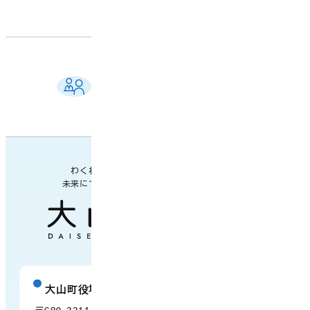
ご相談窓口 一覧
よくある質問
各課の業務案内・連絡先
わくわく楽しい
未来につながるまち
大山町役場
庁舎案内