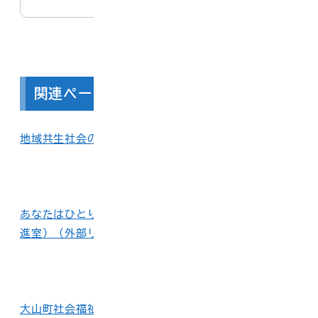
関連ページ
地域共生社会の推進（厚生労働省）（外部リンク）
あなたはひとりじゃない（内閣官房 孤独・孤立対策推
進室）（外部リンク）
大山町社会福祉協議会ホームページ（外部リンク）