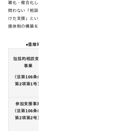
雑化・複合化した支援ニーズに対応するため、分野や世代を
問わない「相談支援」、「参加支援」及び「地域づくりに向
けた支援」といった3つの支援を一体的に実施し、包括的な支
援体制の構築を目的とする事業です。
重層的支援体制整備事業を構成する各事業
・属性や世代を問わず包括的に相談
包括的相談支援
を受け止める
事業
・支援機関のネットワークで対応す
る
（法第106条の4
・複雑化・複合化した課題について
第2項第1号）
は適切に多機関協働事業へつなぐ
参加支援事業
・社会とのつながりを作るための支
（法第106条の4
援を行う
第2項第2号）
・利用者のニーズを踏まえた丁寧な
マッチングやメニューをつくる