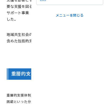
支援を必要とする方や、その方が属する世帯に対する必
要な支援を図るため、令和7年4月より「福祉のトータル
メニューを閉じる
サポート事業（重層的支援体制整備事業）」を開始しま
メニューを閉じる
した。
ライフシーンか
事業者の方
ら
地域共生社会の実現に向け、重層的支援体制整備事業を
含めた包括的支援体制を整備していきます。
各課の窓口
メニューを閉じる
重層的支援体制整備事業とは
重層的支援体制整備事業とは、高齢・障がい・子ども・生活
困窮といった分野別の支援体制では対応しきれないような複