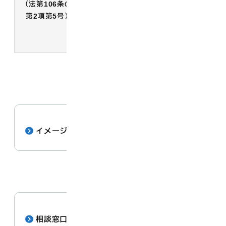
（法第106条の4
制を構築する
第2項第5号）
・重層的支援体制整備事業の中核を
担う役割を果たす
・支援関係機関の役割分担を図る
イメージ図
[ pdf : 74.4 KB ]
相談窓口一覧