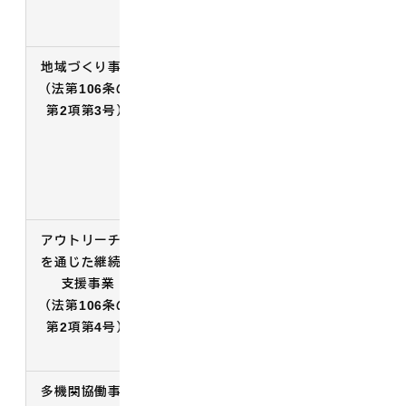
・本人への定着支援と受け入れ先の
支援を行うここに文章が入ります。
地域づくり事業
・世代や属性を超えて交流できる場
（法第106条の4
や居場所を整備する
第2項第3号）
・交流・参加・学びの機会を生み出
すために個別の活動や人をコーディ
ネートする
・地域のプラットフォームの形成や
地域における活動の活性化を図る
アウトリーチ等
・支援が届いていない人に支援を届
を通じた継続的
ける
支援事業
・会議や関係機関とのネットワーク
（法第106条の4
の中から潜在的な相談者を見付ける
第2項第4号）
・本人との信頼関係の構築に向けた
支援に力点を置く
多機関協働事業
・市町村全体で包括的な相談支援体