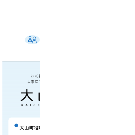
ご相談窓口 一覧
よくある質問
各課の業務案内・連絡先
わくわく楽しい
未来につながるまち
大山町役場
庁舎案内