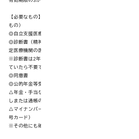
有効期限の3か月前から更新申請を受け付けます。
【必要なもの】（◎窓口にある様式 △用意していただく
もの）
◎自立支援医療費（精神通院）支給認定申請書
◎診断書（精神通院医療用）※通院先の精神通院医療指
定医療機関の医師が作成
※診断書は2年に1度の提出です。1年前に診断書を提出し
ていたら不要です。
◎同意書
◎公的年金等受給額現況届
△年金・手当などの収入が分かるもの（振込通知書の写
しまたは通帳の写し等※市民税非課税世帯の場合）
△マイナンバーが確認できるもの（通知カードか個人番
号カード）
※その他にも確認書類が必要になる場合があります。