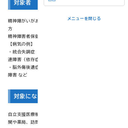
対象者
メニューを閉じる
メニューを閉じる
精神障がいがあり継続的に通院による精神医療が必要な
ライフシーンか
事業者の方
方
ら
精神障害者保健福祉手帳の有無は関係ありません。
【病気の例】
・統合失調症 ・うつ病 ・てんかん ・アルコール、薬物関
各課の窓口
連障害（依存症等）
・脳外傷後遺症、脳疾患等による精神障害 ・広汎性発達
障害 など
メニューを閉じる
対象になる医療機関
自立支援医療機関として県から指定を受けている医療機
関や薬局、訪問看護ステーションで利用できます。