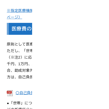
※指定医療機関はこちらはご覧ください（鳥取県ホーム
ページ）
医療費の自己負担について
原則として医療費の自己負担は1割です。
ただし、「世帯」の課税状況（※注1）や受給者の収入
（※注2）に応じて1ヶ月の自己負担上限額が2千5百円、5
千円、1万円、2万円となります。（一定所得以上の場
合、助成対象外となる場合あります。）生活保護受給の
方は、自己負担はありません。
〇自己負担の概要
[ 100.3 KB ]
●「世帯」について（※注1）