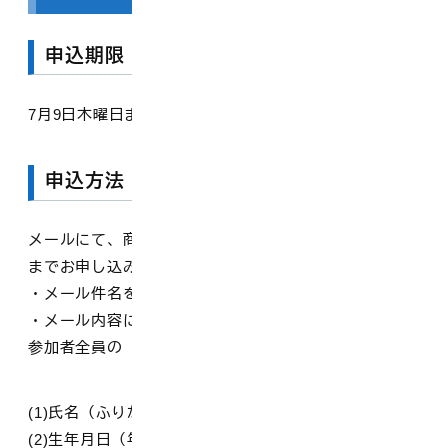
申込期限
7月9日木曜日まで
申込方法
メールにて、商工観光課（kankou@town.daisen.lg.jp）
までお申し込みください。
・メール件名を「甲川渓流まつり」とする
・メール内容に以下の事項を記入する
参加者全員の
(1)氏名（ふりがな）
(2)生年月日（年齢・学年）