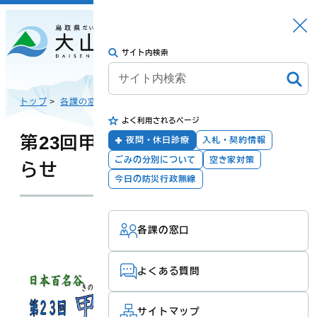
さがす
Languag
メニュー
e
サイト内検索
トップに戻る
日本語
トップ
>
各課の窓口
>
商工観光課
>
イベント情報
>
よく利用されるページ
English
暮らしの手続き
健康・福祉
第23回甲川渓流まつり開催のお知
夜間・休日診療
入札・契約情報
ごみの分別について
空き家対策
らせ
한국어
今日の防災行政無線
子育て・教育
防災・安全
更新：2026年06月25日
担当：
商工観光課
各課の窓口
简体汉语
よくある質問
繁體漢語
町政
産業・観光・文
化
サイトマップ