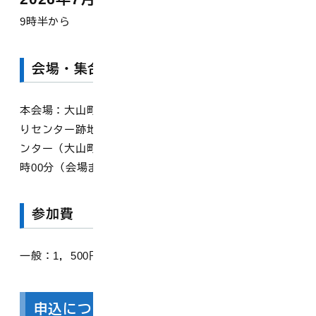
（日曜日）
9時半から
会場・集合時間
本会場：大山町甲川うぐいす橋下手（中山地区旧甲川釣
りセンター跡地から上流200m） 集合場所：中山活性化セ
ンター（大山町羽田井1419-13） 集合時間：8時00分～9
時00分（会場までシャトルバスを運行します）
参加費
一般：1，500円 高校生以下：500円 （小学生未満無料）
申込について