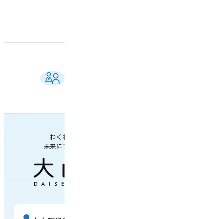
ご相談窓口 一覧
よくある質問
各課の業務案内・連絡先
わくわく楽しい
未来につながるまち