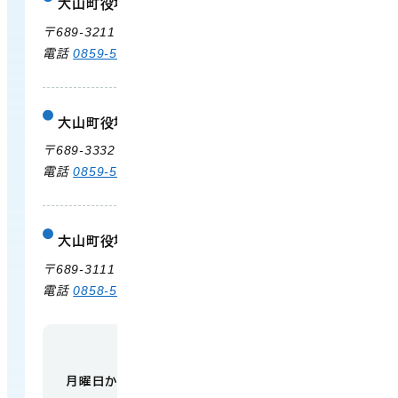
大山町役場
庁舎案内
〒689-3211 鳥取県西伯郡大山町御来屋328
電話
0859-54-3111
FAX 0859-54-2702
大山町役場 大山支所
庁舎案内
〒689-3332 鳥取県西伯郡大山町末長500
電話
0859-53-3311
FAX 0859-53-3790
大山町役場 中山支所
庁舎案内
〒689-3111 鳥取県西伯郡大山町赤坂66
電話
0858-58-6111
FAX 0858-58-4024
【開庁時間】
月曜日から金曜日 午前9時から午後5時
（祝日・