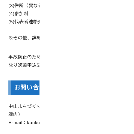
(3)住所（異なる場合はそれぞれ）
(4)参加料
(5)代表者連絡先（電話・メール）
※その他、詳細事項についてチラシをご確認ください。
事故防止のため、参加人数は150名までとします。定員に
なり次第申込受付を終了しますことをご了承ください。
お問い合わせ先・協賛・後援など
中山まちづくり実行委員会 事務局 （大山町役場 商工観光
課内）
E-mail：kankou@town.daisen.lg.jp