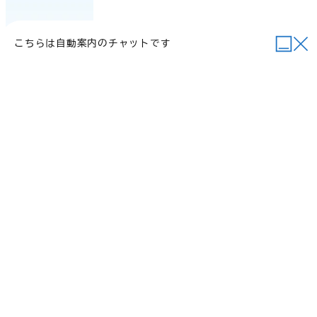
こちらは自動案内のチャットです
当サイトについて
行政関連リンク
個人情報の取り扱い
サイトマップ
例規集
ご意見・お問い合わせ
©2026 Daisen Town.