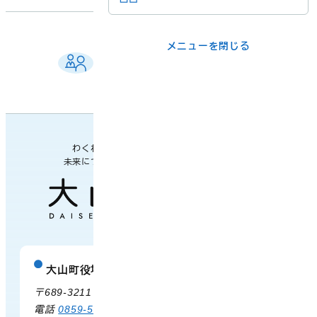
メニューを閉じる
メニューを閉じる
ご相談窓口 一覧
ライフシーンか
事業者の方
よくある質問
各課の業務案内・連絡先
ら
各課の窓口
わくわく楽しい
未来につながるまち
メニューを閉じる
大山町役場
庁舎案内
〒689-3211 鳥取県西伯郡大山町御来屋328
電話
0859-54-3111
FAX 0859-54-2702