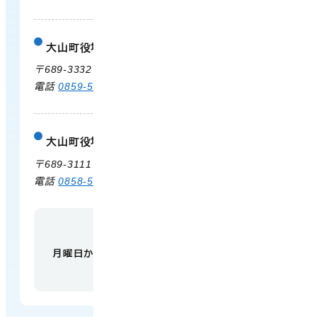
大山町役場 大山支所
庁舎案内
〒689-3332 鳥取県西伯郡大山町末長500
電話
0859-53-3311
FAX 0859-53-3790
大山町役場 中山支所
庁舎案内
〒689-3111 鳥取県西伯郡大山町赤坂66
電話
0858-58-6111
FAX 0858-58-4024
【開庁時間】
月曜日から金曜日 午前9時から午後5時
（祝日・
年末年始を除く）