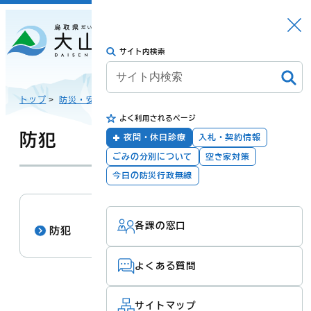
さがす
Languag
メニュー
e
サイト内検索
トップに戻る
日本語
トップ
>
防災・安全
>
よく利用されるページ
English
暮らしの手続き
健康・福祉
防犯
夜間・休日診療
入札・契約情報
ごみの分別について
空き家対策
한국어
今日の防災行政無線
子育て・教育
防災・安全
各課の窓口
简体汉语
防犯
よくある質問
繁體漢語
町政
産業・観光・文
化
サイトマップ