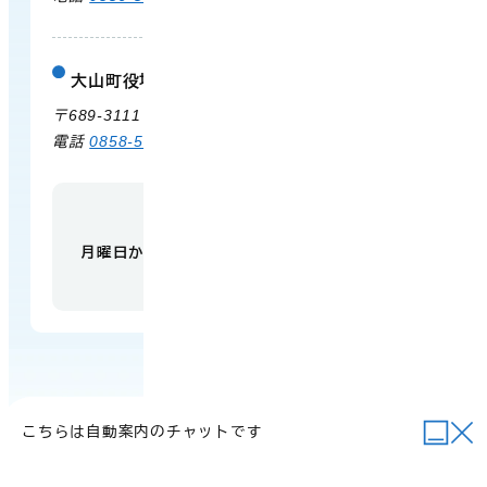
大山町役場 中山支所
庁舎案内
〒689-3111 鳥取県西伯郡大山町赤坂66
電話
0858-58-6111
FAX 0858-58-4024
【開庁時間】
月曜日から金曜日 午前9時から午後5時
（祝日・
年末年始を除く）
こちらは自動案内のチャットです