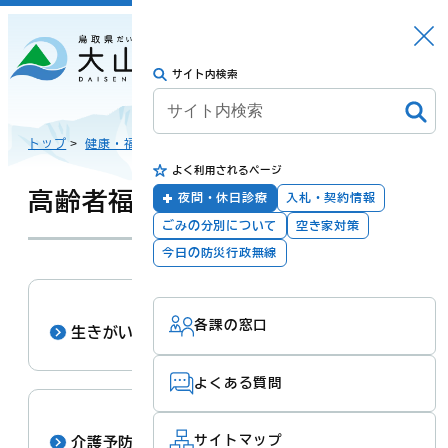
さがす
Languag
メニュー
e
サイト内検索
トップに戻る
日本語
トップ
>
健康・福祉
>
よく利用されるページ
English
暮らしの手続き
健康・福祉
高齢者福祉
夜間・休日診療
入札・契約情報
ごみの分別について
空き家対策
한국어
今日の防災行政無線
子育て・教育
防災・安全
各課の窓口
简体汉语
生きがいづくり
よくある質問
繁體漢語
町政
産業・観光・文
化
サイトマップ
介護予防・健康づくり