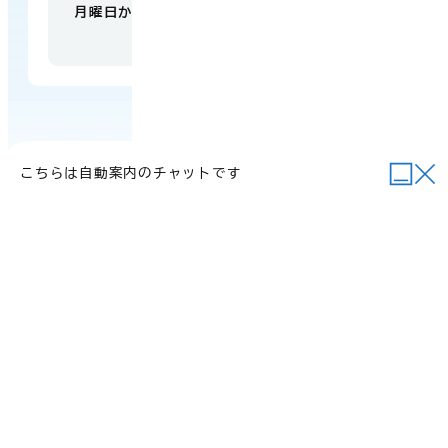
月曜日から金曜日 午前9時から午後5時
（祝日・
年末年始を除く）
こちらは自動案内のチャットです
当サイトについて
行政関連リンク
個人情報の取り扱い
サイトマップ