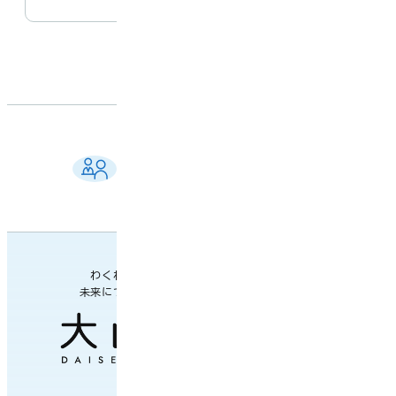
ご相談窓口 一覧
よくある質問
各課の業務案内・連絡先
わくわく楽しい
未来につながるまち