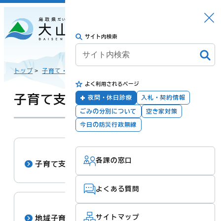
さがす
Languag
メニュー
e
サイト内検索
トップに戻る
日本語
トップ
>
子育て・教育
>
よく利用されるページ
English
暮らしの手続き
健康・福祉
子育て支援・相談
夜間・休日診療
入札・契約情報
ごみの分別について
空き家対策
한국어
今日の防災行政無線
子育て・教育
防災・安全
各課の窓口
简体汉语
子育て支援に関するサービス・制度
よくある質問
繁體漢語
町政
産業・観光・文
化
サイトマップ
地域子育て支援センター