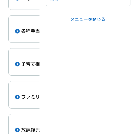
メニューを閉じる
メニューを閉じる
ライフシーンか
事業者の方
各種手当・助成（子育て）
ら
各課の窓口
子育て相談
メニューを閉じる
ファミリー・サポート・センター
放課後児童クラブ