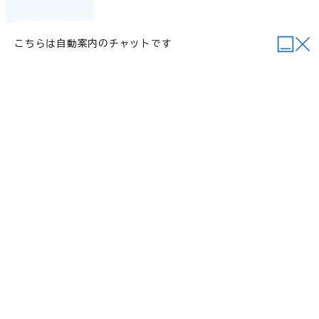
こちらは自動案内のチャットです
当サイトについて
行政関連リンク
個人情報の取り扱い
サイトマップ
例規集
ご意見・お問い合わせ
©2026 Daisen Town.