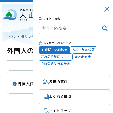
さがす
Languag
メニュー
e
サイト内検索
トップに戻る
日本語
トップ
>
暮らしの手続き
>
届出・証明
>
よく利用されるページ
English
暮らしの手続き
健康・福祉
外国人のかたへ
夜間・休日診療
入札・契約情報
ごみの分別について
空き家対策
한국어
今日の防災行政無線
子育て・教育
防災・安全
各課の窓口
简体汉语
外国人住民の方へ
よくある質問
繁體漢語
町政
産業・観光・文
化
サイトマップ