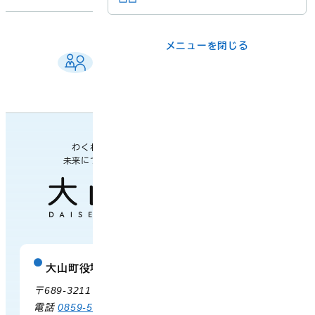
メニューを閉じる
メニューを閉じる
ご相談窓口 一覧
ライフシーンか
事業者の方
よくある質問
各課の業務案内・連絡先
ら
各課の窓口
わくわく楽しい
未来につながるまち
メニューを閉じる
大山町役場
庁舎案内
〒689-3211 鳥取県西伯郡大山町御来屋328
電話
0859-54-3111
FAX 0859-54-2702