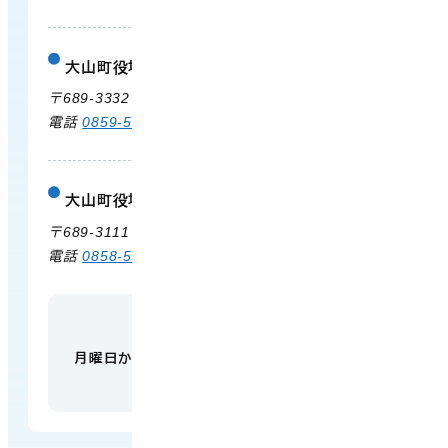
大山町役場 大山支所
庁舎案内
〒689-3332 鳥取県西伯郡大山町末長500
電話
0859-53-3311
FAX 0859-53-3790
大山町役場 中山支所
庁舎案内
〒689-3111 鳥取県西伯郡大山町赤坂66
電話
0858-58-6111
FAX 0858-58-4024
【開庁時間】
月曜日から金曜日 午前9時から午後5時
（祝日・
年末年始を除く）