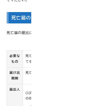
死亡届の提出
死亡届の提出については次のとおりです。
死亡届
必要な
死亡診断書( 届出と同一の用 紙で医師に記入し
もの
てもらう) 添付の死亡届
届け出
死亡の事実を 知った日から7日以内
期間
届出人
(1)同居の親族(2)同居していない親族(3)その他
の同居者