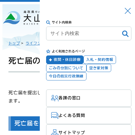
さがす
Languag
メニュー
e
サイト内検索
トップに戻る
日本語
トップ
>
ライフシーンから探す
>
おくやみ・相続
>
よく利用されるページ
English
暮らしの手続き
健康・福祉
死亡届の提出
夜間・休日診療
入札・契約情報
ごみの分別について
空き家対策
한국어
今日の防災行政無線
子育て・教育
防災・安全
死亡届を提出していただく際の手続きについてご案内し
各課の窓口
简体汉语
ます。
よくある質問
繁體漢語
死亡届を出す前に
町政
産業・観光・文
化
サイトマップ