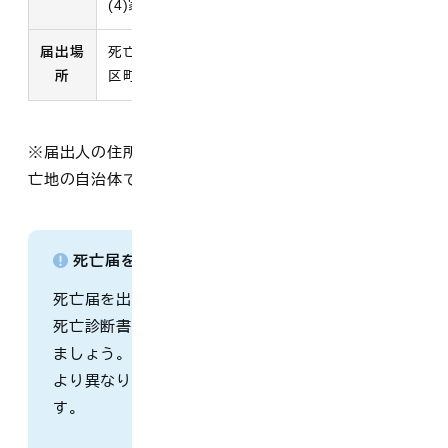
(4)家主、地主、家屋・土地管理人
届出場
死亡者の本籍地、死亡地、届出人の所在地の市
所
区町村
※届出人の住所地や亡くなられた方の本籍地以外に、死
亡地の自治体でも手続きを行うことが可能です。
死亡届を出す前にコピーを取っておきましょう
死亡届を出す前に、死亡届の様式と一体となった
死亡診断書（死体検案書）のコピーをとっておき
ましょう。必要な枚数は死亡後の手続きの内容に
より異なりますので、多めにとっておくと安心で
す。