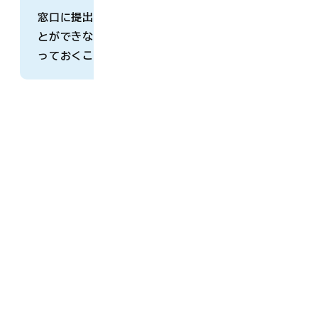
窓口に提出してしまってからではコピーを取るこ
とができなくなるため、必ず死亡届を出す前にと
っておくことをおすすめします。