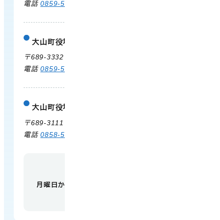
電話
0859-54-3111
FAX 0859-54-2702
大山町役場 大山支所
庁舎案内
〒689-3332 鳥取県西伯郡大山町末長500
電話
0859-53-3311
FAX 0859-53-3790
大山町役場 中山支所
庁舎案内
〒689-3111 鳥取県西伯郡大山町赤坂66
電話
0858-58-6111
FAX 0858-58-4024
【開庁時間】
月曜日から金曜日 午前9時から午後5時
（祝日・
年末年始を除く）