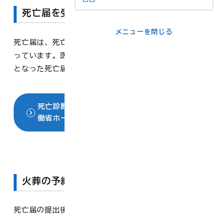
死亡届を受け取る
メニューを閉じる
メニューを閉じる
死亡届は、死亡診断書（死体検案書）の様式と一体とな
ライフシーンか
事業者の方
ら
っています。医師から死亡診断書（死体検案書）と一体
となった死亡届の様式を受け取りましょう。
各課の窓口
死亡診断書（死体検案書）について（厚生労
働省ホームページ）
メニューを閉じる
火葬の予約をする
死亡届の提出後、埋火葬許可証を発行します。その際、