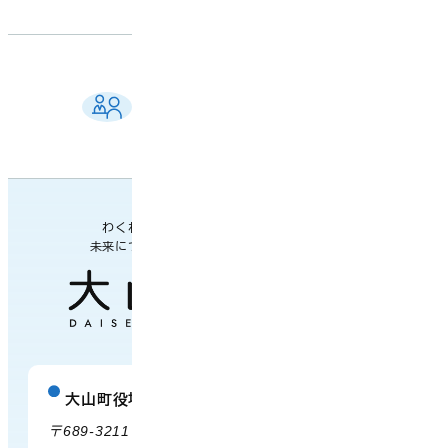
ご相談窓口 一覧
よくある質問
各課の業務案内・連絡先
わくわく楽しい
未来につながるまち
大山町役場
庁舎案内
〒689-3211 鳥取県西伯郡大山町御来屋328