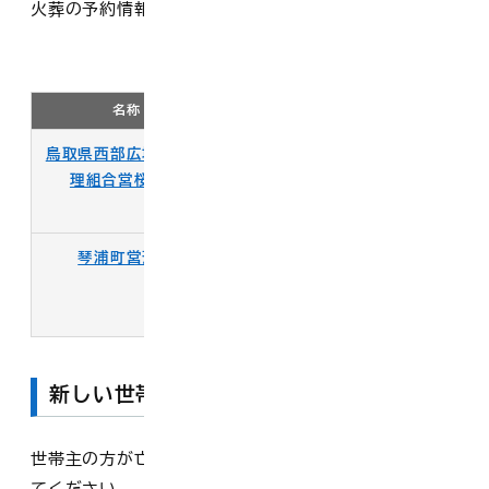
火葬の予約情報（火葬日時、火葬場所）が必要です。
近隣の火葬場
名称
住所
電話番号
鳥取県西部広域行政管
米子市長砂町1066
0859-
理組合営桜の苑
番地
35-
3344
琴浦町営斎場
東伯郡琴浦町大字
0858-
梅田289番地36
58-
2566
新しい世帯主を決める
世帯主の方が亡くなられた場合は、新しい世帯主を決め
てください。