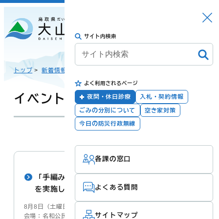
さがす
Languag
メニュー
e
サイト内検索
トップに戻る
日本語
トップ
>
新着情報
>
よく利用されるページ
English
暮らしの手続き
健康・福祉
イベント
夜間・休日診療
入札・契約情報
ごみの分別について
空き家対策
한국어
今日の防災行政無線
更新：2026年08月06日
子育て・教育
防災・安全
各課の窓口
简体汉语
「手編みのサマーセーターと花の共演」の展示
よくある質問
を実施します
繁體漢語
町政
産業・観光・文
8月8日（土曜日）から8月23日（日曜日）
化
サイトマップ
会場：名和公民館