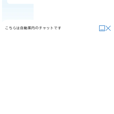
こちらは自動案内のチャットです
当サイトについて
行政関連リンク
個人情報の取り扱い
サイトマップ
例規集
ご意見・お問い合わせ
©2026 Daisen Town.