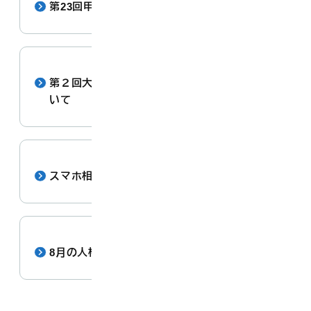
第23回甲川渓流まつり開催のお知らせ
第２回大山町みんなの人権セミナーの開催につ
いて
スマホ相談カフェ
8月の人権相談について