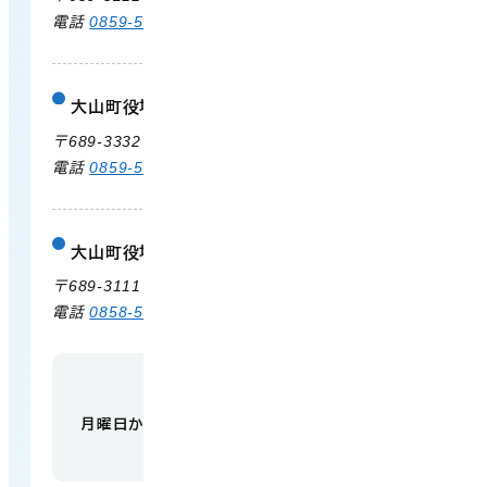
電話
0859-54-3111
FAX 0859-54-2702
大山町役場 大山支所
庁舎案内
〒689-3332 鳥取県西伯郡大山町末長500
電話
0859-53-3311
FAX 0859-53-3790
大山町役場 中山支所
庁舎案内
〒689-3111 鳥取県西伯郡大山町赤坂66
電話
0858-58-6111
FAX 0858-58-4024
【開庁時間】
月曜日から金曜日 午前9時から午後5時
（祝日・
年末年始を除く）