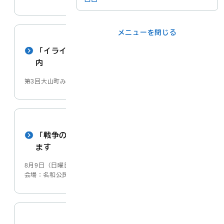
メニューを閉じる
メニューを閉じる
ライフシーンか
事業者の方
「イライラとうまくつきあうコツ」開催のご案
ら
内
第3回大山町みんなの人権セミナー
各課の窓口
メニューを閉じる
「戦争の記憶を忘れない2026」の展示を実施し
ます
8月9日（日曜日）から8月15日（土曜日）
会場：名和公民館