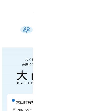
ご相談窓口 一覧
よくある質問
各課の業務案内・連絡先
わくわく楽しい
未来につながるまち
大山町役場
庁舎案内
〒689-3211 鳥取県西伯郡大山町御来屋328