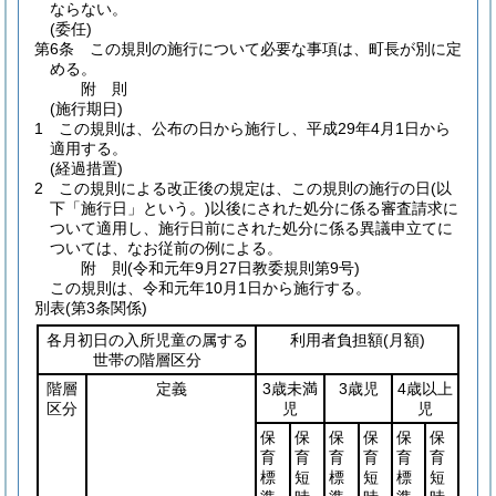
ならない。
(委任)
第6条
この規則の施行について必要な事項は、町長が別に定
める。
附
則
(施行期日)
1
この規則は、公布の日から施行し、平成29年4月1日から
適用する。
(経過措置)
2
この規則による改正後の規定は、この規則の施行の日
(以
下「施行日」という。)
以後にされた処分に係る審査請求に
ついて適用し、施行日前にされた処分に係る異議申立てに
ついては、なお従前の例による。
附
則
(令和元年9月27日
教委規則第9号)
この規則は、令和元年10月1日から施行する。
別表
(第3条関係)
各月初日の入所児童の属する
利用者負担額
(月額)
世帯の階層区分
階層
定義
3歳未満
3歳児
4歳以上
区分
児
児
保
保
保
保
保
保
育
育
育
育
育
育
標
短
標
短
標
短