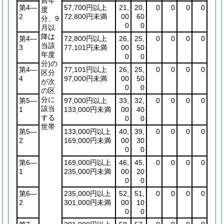
前年
第4―
57,700円以上
21,
20,
0
0
0
0
度
2
72,800円未満
00
60
分、9
0
0
月以
降は
第4―
72,800円以上
26,
25,
0
0
0
0
当該
3
77,101円未満
00
50
年度
0
0
分)
の
第4―
77,101円以上
26,
25,
0
0
0
0
区分
4
97,000円未満
00
50
が次
0
0
の区
分に
第5―
97,000円以上
33,
32,
0
0
0
0
該当
1
133,000円未満
00
40
する
0
0
世帯
第5―
133,000円以上
40,
39,
0
0
0
0
2
169,000円未満
00
30
0
0
第6―
169,000円以上
46,
45,
0
0
0
0
1
235,000円未満
00
20
0
0
第6―
235,000円以上
52,
51,
0
0
0
0
2
301,000円未満
00
10
0
0