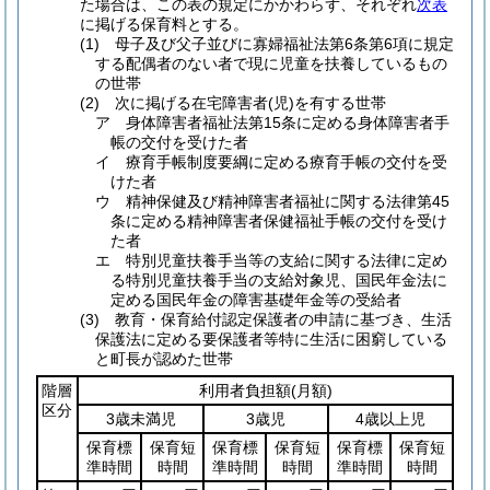
た場合は、この表の規定にかかわらず、それぞれ
次表
に掲げる保育料とする。
(1) 母子及び父子並びに寡婦福祉法第6条第6項に規定
する配偶者のない者で現に児童を扶養しているもの
の世帯
(2) 次に掲げる在宅障害者(児)を有する世帯
ア 身体障害者福祉法第15条に定める身体障害者手
帳の交付を受けた者
イ 療育手帳制度要綱に定める療育手帳の交付を受
けた者
ウ 精神保健及び精神障害者福祉に関する法律第45
条に定める精神障害者保健福祉手帳の交付を受け
た者
エ 特別児童扶養手当等の支給に関する法律に定め
る特別児童扶養手当の支給対象児、国民年金法に
定める国民年金の障害基礎年金等の受給者
(3) 教育・保育給付認定保護者の申請に基づき、生活
保護法に定める要保護者等特に生活に困窮している
と町長が認めた世帯
階層
利用者負担額
(月額)
区分
3歳未満児
3歳児
4歳以上児
保育標
保育短
保育標
保育短
保育標
保育短
準時間
時間
準時間
時間
準時間
時間