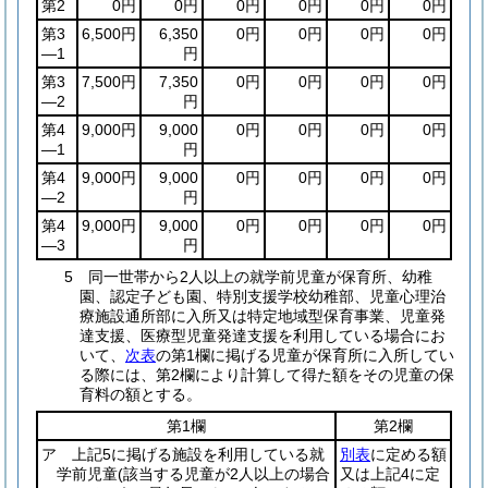
第2
0円
0円
0円
0円
0円
0円
第3
6,500円
6,350
0円
0円
0円
0円
―1
円
第3
7,500円
7,350
0円
0円
0円
0円
―2
円
第4
9,000円
9,000
0円
0円
0円
0円
―1
円
第4
9,000円
9,000
0円
0円
0円
0円
―2
円
第4
9,000円
9,000
0円
0円
0円
0円
―3
円
5 同一世帯から2人以上の就学前児童が保育所、幼稚
園、認定子ども園、特別支援学校幼稚部、児童心理治
療施設通所部に入所又は特定地域型保育事業、児童発
達支援、医療型児童発達支援を利用している場合にお
いて、
次表
の第1欄に掲げる児童が保育所に入所してい
る際には、第2欄により計算して得た額をその児童の保
育料の額とする。
第1欄
第2欄
ア 上記5に掲げる施設を利用している就
別表
に定める額
学前児童
(該当する児童が2人以上の場合
又は上記4に定