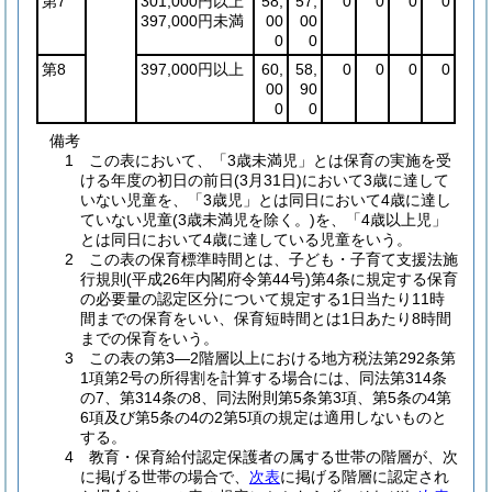
第7
301,000円以上
58,
57,
0
0
0
0
397,000円未満
00
00
0
0
第8
397,000円以上
60,
58,
0
0
0
0
00
90
0
0
備考
1 この表において、「3歳未満児」とは保育の実施を受
ける年度の初日の前日(3月31日)において3歳に達して
いない児童を、「3歳児」とは同日において4歳に達し
ていない児童(3歳未満児を除く。)を、「4歳以上児」
とは同日において4歳に達している児童をいう。
2 この表の保育標準時間とは、子ども・子育て支援法施
行規則(平成26年内閣府令第44号)第4条に規定する保育
の必要量の認定区分について規定する1日当たり11時
間までの保育をいい、保育短時間とは1日あたり8時間
までの保育をいう。
3 この表の第3―2階層以上における地方税法第292条第
1項第2号の所得割を計算する場合には、同法第314条
の7、第314条の8、同法附則第5条第3項、第5条の4第
6項及び第5条の4の2第5項の規定は適用しないものと
する。
4 教育・保育給付認定保護者の属する世帯の階層が、次
に掲げる世帯の場合で、
次表
に掲げる階層に認定され