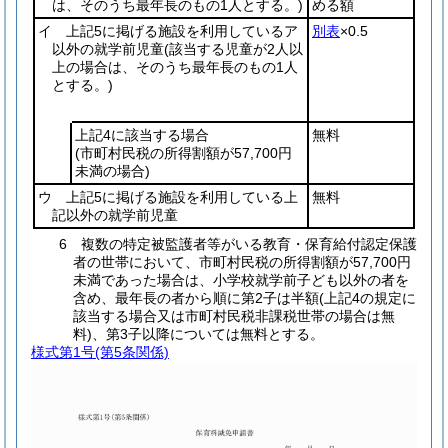
は、そのうち最年長のもの1人とする。)
める額
イ 上記5に掲げる施設を利用しているア
別表
×0.5
以外の就学前児童
(該当する児童が2人以
上の場合は、そのうち最年長のもの1人
とする。)
上記4に該当する場合
無料
(市町村民税の所得割額が57,700円
未満の場合)
ウ 上記5に掲げる施設を利用している上
無料
記以外の就学前児童
6 複数の特定被監護者等がいる教育・保育給付認定保護
者の世帯において、市町村民税の所得割額が57,700円
未満であった場合は、小学校就学前子ども以外の者を
含め、最年長の者から順に第2子は半額(上記4の規定に
該当する場合又は市町村民税非課税世帯の場合は無
料)、第3子以降については無料とする。
様式第1号
(第5条関係)