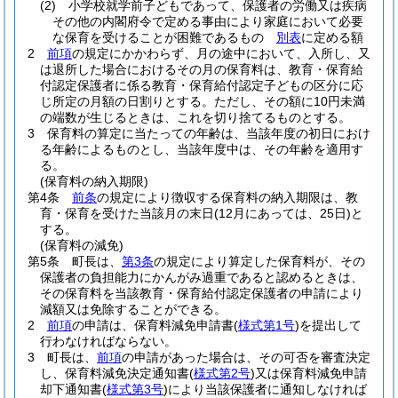
(2)
小学校就学前子どもであって、保護者の労働又は疾病
その他の内閣府令で定める事由により家庭において必要
な保育を受けることが困難であるもの
別表
に定める額
2
前項
の規定にかかわらず、月の途中において、入所し、又
は退所した場合におけるその月の保育料は、教育・保育給
付認定保護者に係る教育・保育給付認定子どもの区分に応
じ所定の月額の日割りとする。
ただし、その額に10円未満
の端数が生じるときは、これを切り捨てるものとする。
3
保育料の算定に当たっての年齢は、当該年度の初日におけ
る年齢によるものとし、当該年度中は、その年齢を適用す
る。
(保育料の納入期限)
第4条
前条
の規定により徴収する保育料の納入期限は、教
育・保育を受けた当該月の末日
(12月にあっては、25日)
と
する。
(保育料の減免)
第5条
町長は、
第3条
の規定により算定した保育料が、その
保護者の負担能力にかんがみ過重であると認めるときは、
その保育料を当該教育・保育給付認定保護者の申請により
減額又は免除することができる。
2
前項
の申請は、保育料減免申請書
(
様式第1号
)
を提出して
行わなければならない。
3
町長は、
前項
の申請があった場合は、その可否を審査決定
し、保育料減免決定通知書
(
様式第2号
)
又は保育料減免申請
却下通知書
(
様式第3号
)
により当該保護者に通知しなければ