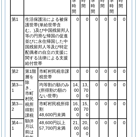
準
時
準
時
準
時
時
間
時
間
時
間
間
間
間
第1
生活保護法による被保
0
0
0
0
0
0
護世帯
(単給世帯含
む。)
及び中国残留邦人
等の円滑な帰国の促進
並びに永住帰国した中
国残留邦人等及び特定
配偶者の自立の支援に
関する法律による支援
給付世帯
第2
第1階
市町村民税非課
0
0
0
0
0
0
層を
税世帯
除
第3―
均等割の額のみ
14,
13,
0
0
0
0
き、
1
(所得割の額の
00
70
市町
ない世帯)
0
0
村民
第3―
市町村民税所得
16,
15,
0
0
0
0
税所
2
割
00
70
得割
48,600円未満
0
0
課税
額
(8
第4―
48,600円以上
21,
20,
0
0
0
0
月以
1
57,700円未満
00
60
前は
0
0