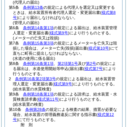
(代理人の届出)
第5条
条例第13条
の規定による代理人を選定又は変更する
ときは、給水装置所有者代理人選定・変更届出書
(
様式第8
号
)
により届出しなければならない。
(管理人の届出)
第6条
条例第14条第1項
の規定による届出は、給水装置管理
人選定・変更届出書
(
様式第9号
)
により行うものとする。
(メーターの亡失又は毀損)
第7条
条例第15条第3項
の規定によるメーターを亡失又は毀
損した場合は、メーター亡失
(毀損)
届出書
(
様式第10号
)
にて
直ちに町長に提出しなければならない。
(水道の使用に係る届出)
第8条
条例第16条第1項
、
第2項第1号
及び
第2号
の規定によ
る届出は、水道使用開始等申込
(届出)
書
(
様式第7号
)
により
行うものとする。
2
条例第16条第2項第3号
の規定による届出は、給水装置管
理人選定・変更届出書
(
様式第9号
)
により行うものとする。
(給水装置の水質検査)
第9条
条例第18条第1項
の規定による請求は、給水装置・水
質検査請求書
(
様式第11号
)
により行うものとする。
(給水装置の検査)
第10条
条例第28条
の規定による検査の結果、措置が必要な
場合、給水装置の管理義務違反に関する指示書
(
様式第12
号
)
にて行うものとする。
附
則