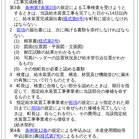
(工事完成検査)
第3条
条例第7条第2項
の規定による工事検査を受けようと
するときは、当該給水装置工事を完了した日から14日以内
に、給水装置完成届出書
(
様式第6号
)
を町長に提出しなけれ
ばならない。
2
前項
の届出書には、次に掲げる書類を添付しなければなら
ない。
(1)
精算書
(
様式第2号
)
(2)
図面
(位置図・平面図・立面図)
(3)
耐圧試験の結果がわかるもの
(4)
写真
(ヘッダーの設置状況及び給水管引込位置がわか
るもの)
(5)
その他町長が必要と認める書類
3
検査は、給水装置の位置、構造、材質及び機能並びに漏水
の有無について行うものとする。
4
町長は、検査に合格しない部分を認めたときは、期日を指
定して、指定給水装置工事事業者に当該部分の修補を命ず
るものとする。
5
指定給水装置工事事業者が
前項
の規定により指定された期
日までに
同項
の規定により命ぜられた修補を完了しないと
きは、町長は、自らこれを行い、その費用は、当該指定給
水装置工事事業者から徴収する。
(給水契約)
第4条
条例第12条
の規定による申込みは、水道使用開始等
申込
(届出)
書
(
様式第7号
)
によるものとする。