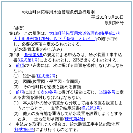
○大山町開拓専用水道管理条例施行規則
平成31年3月20日
規則第5号
(趣旨)
第1条
この規則は、
大山町開拓専用水道管理条例
(平成17年
大山町条例第179号。以下「条例」という。)
の施行に関
し、必要な事項を定めるものとする。
(給水装置工事の申し込み)
第2条
条例第5条
の規定による申込みは、給水装置工事申込
書
(
様式第1号
)
によるものとし、2部提出するものとする。
2
前項
の申込書には、次に掲げる書類を添付しなければなら
ない。
(1)
設計書
(
様式第2号
)
(2)
図面
(位置図・平面図・立面図)
(3)
その他町長が必要と認める書類
3
前項
に加えて
次の各号
に掲げる場合に応じ、
当該各号
に定
める書類を添付しなければならない。
(1)
本人以外の給水装置から分岐して給水装置を設置しよ
うとするとき。 支管分岐承諾書
(
様式第3号
)
(2)
他人の所有地を通過して給水装置を設置しようとする
とき。 土地使用承諾書
(
様式第4号
)
4
申込みを取消したい場合は、給水装置工事申込の取消願
(
様式第5号
)
により行うものとする。