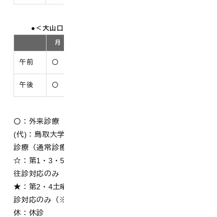
＜大山口診療所の診療日等（令和8年4月から）＞
月
火
水
木
金
土
日
午前
〇
〇
〇
〇
〇
〇
休
午後
〇
〇
〇
〇
〇
休
休
〇：外来診療（通常診療）
(代)：鳥取大学医学部附属病院からの代診医師による外来
診療（通常診療）
☆：第1・3・5土曜日の前日金曜日の午後は訪問診療及び
往診対応のみ（※第2・4は休診）
★：第2・4土曜日の前日金曜日の午後は訪問診療及び往
診対応のみ（※第1・3・5は休診）
休：休診