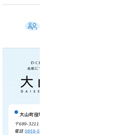
ご相談窓口 一覧
よくある質問
各課の業務案内・連絡先
わくわく楽しい
未来につながるまち
大山町役場
庁舎案内
〒689-3211 鳥取県西伯郡大山町御来屋328
電話
0859-54-3111
FAX 0859-54-2702