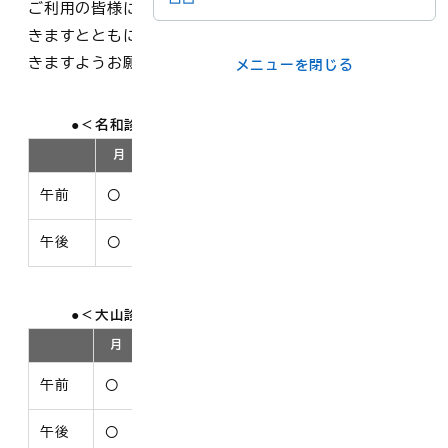
ご利用の皆様にはご不便をおかけしますがご理解いただ
メニューを閉じる
きますとともに、今後も引き続き診療所をご利用いただ
きますようお願いいたします。
メニューを閉じる
ライフシーンか
事業者の方
ら
＜名和診療所の診療日等（令和8年4月から）＞
月
火
水
木
金
土
日
各課の窓口
午前
〇
〇
休
〇
〇
休
休
午後
〇
〇
休
〇
☆
休
休
メニューを閉じる
＜大山診療所の診療日等（令和8年4月から）＞
月
火
水
木
金
土
日
午前
〇
(代)
〇
休
〇
休
休
午後
〇
(代)
〇
休
★
休
休