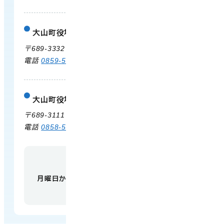
大山町役場 大山支所
庁舎案内
〒689-3332 鳥取県西伯郡大山町末長500
電話
0859-53-3311
FAX 0859-53-3790
大山町役場 中山支所
庁舎案内
〒689-3111 鳥取県西伯郡大山町赤坂66
電話
0858-58-6111
FAX 0858-58-4024
【開庁時間】
月曜日から金曜日 午前9時から午後5時
（祝日・
年末年始を除く）