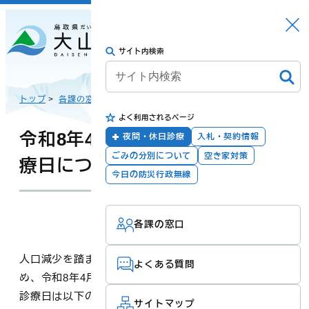
さがす
Languag
メニュー
e
サイト内検索
トップに戻る
日本語
トップ
>
各課の窓口
>
健康推進課
>
直営診療所
>
よく利用されるページ
English
暮らしの手続き
健康・福祉
令和8年4月からの直営診療所の診
夜間・休日診療
入札・契約情報
ごみの分別について
空き家対策
療日について
한국어
今日の防災行政無線
子育て・教育
防災・安全
更新：2026年03月11日
担当：
健康推進課
各課の窓口
简体汉语
人口減少を踏まえた持続可能な診療体制を構築するた
よくある質問
め、令和8年4月から診療日の変更を行います。変更後の
繁體漢語
町政
産業・観光・文
化
診療日は以下のとおりです。
サイトマップ