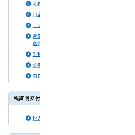
町税の納期
口座振替をご利用ください
コンビニ・スマホアプリ納付
督促手数料および口座振替不能通知書の発
送を廃止します
町税や保険料を滞納した場合
公示送達
消費者金融などの返済にお困りの方へ
税証明交付関係
税の諸証明交付申請