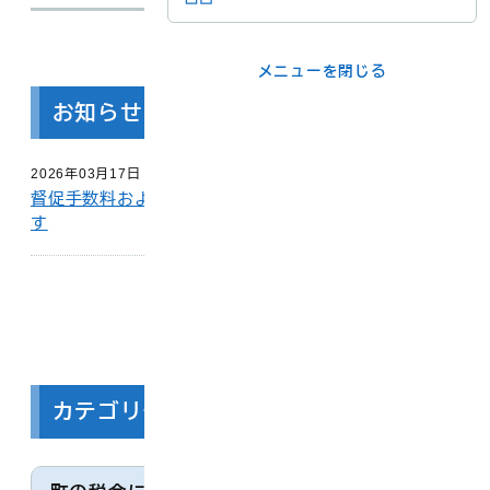
メニューを閉じる
更新：2026年01月22日
メニューを閉じる
ライフシーンか
事業者の方
お知らせ
ら
2026年03月17日
督促手数料および口座振替不能通知書の発送を廃止しま
各課の窓口
す
お知らせ 一覧
メニューを閉じる
カテゴリ一覧