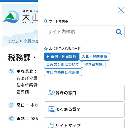
さがす
Languag
メニュー
e
サイト内検索
トップに戻る
日本語
トップ
>
各課の窓口
>
よく利用されるページ
English
暮らしの手続き
健康・福祉
税務課・滞納対策室
夜間・休日診療
入札・契約情報
ごみの分別について
空き家対策
主な業務：
町税及び県民税の賦課徴収、国民健康保険税
한국어
今日の防災行政無線
および介護保険料、後期高齢者医療保険料の賦課徴収、
子育て・教育
防災・安全
住宅新築資金の徴収、滞納対策、各種税務証明、固定資
産評価
各課の窓口
简体汉语
窓口：
本庁舎1階
よくある質問
繁體漢語
町政
産業・観光・文
電話：
0859-54-5208
化
サイトマップ