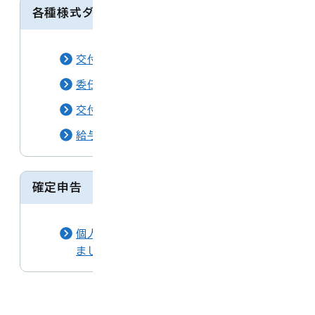
各種様式ダウンロード
交付申請書（郵送請求）
委任状
交付申請書（窓口用）
給与特別徴収関係
確定申告
個人住民税の電子申告ができるようになり
ました