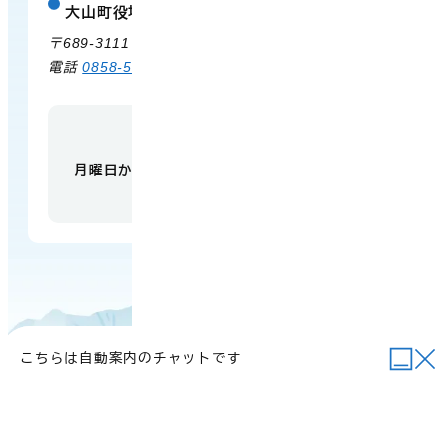
大山町役場 中山支所
庁舎案内
〒689-3111 鳥取県西伯郡大山町赤坂66
電話
0858-58-6111
FAX 0858-58-4024
【開庁時間】
月曜日から金曜日 午前9時から午後5時
（祝日・
年末年始を除く）
こちらは自動案内のチャットです