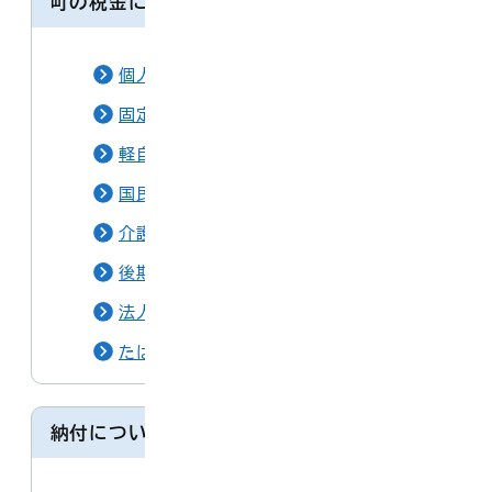
町の税金について
個人町県民税
固定資産税
軽自動車税
国民健康保険税
介護保険料
後期高齢者医療保険料
法人町民税
たばこ税・入湯税
納付について