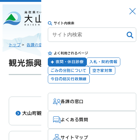
さがす
Languag
メニュー
e
サイト内検索
トップに戻る
日本語
トップ
>
各課の窓口
>
商工観光課
>
観光振興
>
よく利用されるページ
English
暮らしの手続き
健康・福祉
観光振興計画審議会
夜間・休日診療
入札・契約情報
ごみの分別について
空き家対策
한국어
今日の防災行政無線
更新：2026年06月02日
担当：
商工観光課
子育て・教育
防災・安全
各課の窓口
简体汉语
大山町観光振興ビジョン
よくある質問
繁體漢語
町政
産業・観光・文
化
サイトマップ