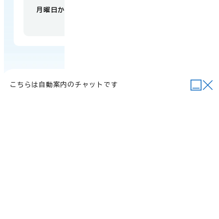
月曜日から金曜日 午前9時から午後5時
（祝日・
年末年始を除く）
こちらは自動案内のチャットです
当サイトについて
行政関連リンク
個人情報の取り扱い
サイトマップ