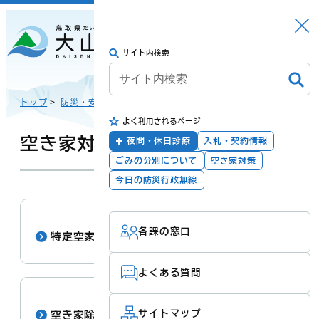
さがす
Languag
メニュー
e
サイト内検索
トップに戻る
日本語
トップ
>
防災・安全
>
よく利用されるページ
English
暮らしの手続き
健康・福祉
空き家対策
夜間・休日診療
入札・契約情報
ごみの分別について
空き家対策
한국어
今日の防災行政無線
子育て・教育
防災・安全
各課の窓口
简体汉语
特定空家等
よくある質問
繁體漢語
町政
産業・観光・文
化
サイトマップ
空き家除却促進にかかる連携協定