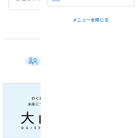
メニューを閉じる
メニューを閉じる
ライフシーンか
事業者の方
ら
ご相談窓口 一覧
各課の窓口
よくある質問
各課の業務案内・連絡先
メニューを閉じる
わくわく楽しい
未来につながるまち