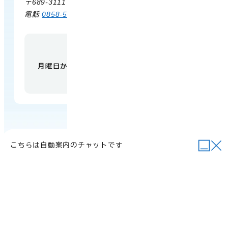
〒689-3111 鳥取県西伯郡大山町赤坂66
電話
0858-58-6111
FAX 0858-58-4024
【開庁時間】
月曜日から金曜日 午前9時から午後5時
（祝日・
年末年始を除く）
こちらは自動案内のチャットです