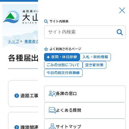
さがす
Languag
メニュー
e
サイト内検索
トップに戻る
日本語
トップ
>
事業者の方
>
よく利用されるページ
English
暮らしの手続き
健康・福祉
各種届出・申請
夜間・休日診療
入札・契約情報
ごみの分別について
空き家対策
한국어
今日の防災行政無線
子育て・教育
防災・安全
各課の窓口
简体汉语
道路工事関連
よくある質問
繁體漢語
町政
産業・観光・文
化
サイトマップ
環境関連