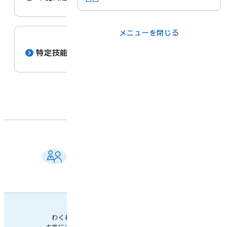
メニューを閉じる
メニューを閉じる
ライフシーンか
事業者の方
特定技能外国人の雇用について
ら
各課の窓口
メニューを閉じる
ご相談窓口 一覧
よくある質問
各課の業務案内・連絡先
わくわく楽しい