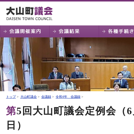
トップ
>
大山町議会
>
会議録
>
令和4年 会議録
>
第5回大山町議会定例会（6月6日～6月21
日）