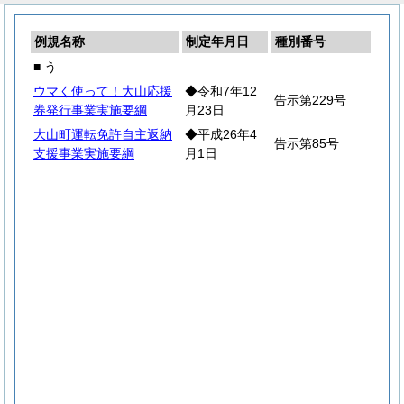
例規名称
制定年月日
種別番号
■ う
ウマく使って！大山応援
◆令和7年12
告示第229号
券発行事業実施要綱
月23日
大山町運転免許自主返納
◆平成26年4
告示第85号
支援事業実施要綱
月1日