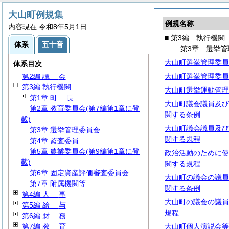
大山町例規集
例規名称
内容現在 令和8年5月1日
■ 第3編 執行機関
体系
五十音
第3章 選挙管
大山町選挙管理委員
体系目次
第1編
総
規
第2編
議
会
大山町選挙管理委員
第3編 執行機関
大山町選挙運動管理
第1章
町
長
大山町議会議員及び
第2章 教育委員会(第7編第1章に登
関する条例
載)
大山町議会議員及び
第3章 選挙管理委員会
関する規程
第4章 監査委員
第5章 農業委員会(第9編第1章に登
政治活動のために使
載)
関する規程
第6章 固定資産評価審査委員会
大山町の議会の議員
第7章 附属機関等
関する条例
第4編
人
事
大山町の議会の議員
第5編
給
与
規程
第6編
財
務
第7編
教
育
大山町個人演説会等