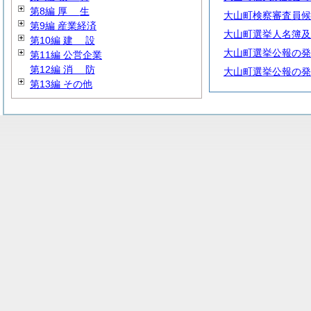
第8編
厚
生
大山町検察審査員候
第9編 産業経済
大山町選挙人名簿及
第10編
建
設
大山町選挙公報の発
第11編 公営企業
第12編
消
防
大山町選挙公報の発
第13編 その他