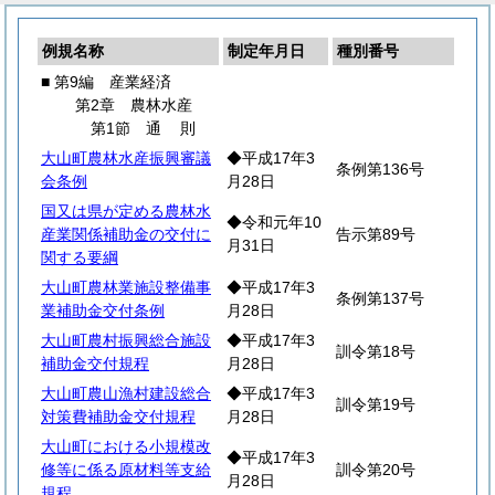
例規名称
制定年月日
種別番号
■ 第9編 産業経済
第2章 農林水産
第1節
通
則
大山町農林水産振興審議
◆平成17年3
条例第136号
会条例
月28日
国又は県が定める農林水
◆令和元年10
産業関係補助金の交付に
告示第89号
月31日
関する要綱
大山町農林業施設整備事
◆平成17年3
条例第137号
業補助金交付条例
月28日
大山町農村振興総合施設
◆平成17年3
訓令第18号
補助金交付規程
月28日
大山町農山漁村建設総合
◆平成17年3
訓令第19号
対策費補助金交付規程
月28日
大山町における小規模改
◆平成17年3
修等に係る原材料等支給
訓令第20号
月28日
規程