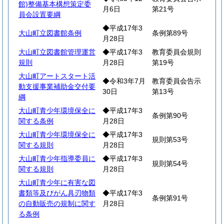
館)整備基本構想策定委
月6日
第21号
員会設置要綱
◆平成17年3
大山町立図書館条例
条例第89号
月28日
大山町立図書館管理運営
◆平成17年3
教育委員会規則
規則
月28日
第19号
大山町アートスタート活
◆令和3年7月
教育委員会告示
動支援事業補助金交付要
30日
第13号
綱
大山町青少年環境保全に
◆平成17年3
条例第90号
関する条例
月28日
大山町青少年環境保全に
◆平成17年3
規則第53号
関する規則
月28日
大山町青少年指導委員に
◆平成17年3
規則第54号
関する規則
月28日
大山町青少年に有害な図
書類等及びがん具刃物類
◆平成17年3
条例第91号
の自動販売の規制に関す
月28日
る条例