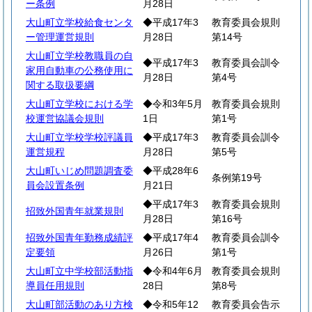
ー条例
月28日
大山町立学校給食センタ
◆平成17年3
教育委員会規則
ー管理運営規則
月28日
第14号
大山町立学校教職員の自
◆平成17年3
教育委員会訓令
家用自動車の公務使用に
月28日
第4号
関する取扱要綱
大山町立学校における学
◆令和3年5月
教育委員会規則
校運営協議会規則
1日
第1号
大山町立学校学校評議員
◆平成17年3
教育委員会訓令
運営規程
月28日
第5号
大山町いじめ問題調査委
◆平成28年6
条例第19号
員会設置条例
月21日
◆平成17年3
教育委員会規則
招致外国青年就業規則
月28日
第16号
招致外国青年勤務成績評
◆平成17年4
教育委員会訓令
定要領
月26日
第1号
大山町立中学校部活動指
◆令和4年6月
教育委員会規則
導員任用規則
28日
第8号
大山町部活動のあり方検
◆令和5年12
教育委員会告示