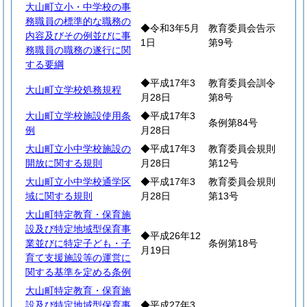
大山町立小・中学校の事
務職員の標準的な職務の
◆令和3年5月
教育委員会告示
内容及びその例並びに事
1日
第9号
務職員の職務の遂行に関
する要綱
◆平成17年3
教育委員会訓令
大山町立学校処務規程
月28日
第8号
大山町立学校施設使用条
◆平成17年3
条例第84号
例
月28日
大山町立小中学校施設の
◆平成17年3
教育委員会規則
開放に関する規則
月28日
第12号
大山町立小中学校通学区
◆平成17年3
教育委員会規則
域に関する規則
月28日
第13号
大山町特定教育・保育施
設及び特定地域型保育事
◆平成26年12
業並びに特定子ども・子
条例第18号
月19日
育て支援施設等の運営に
関する基準を定める条例
大山町特定教育・保育施
設及び特定地域型保育事
◆平成27年3