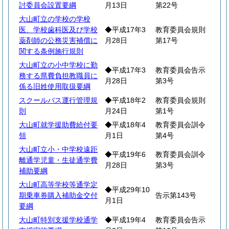
討委員会設置要綱
月13日
第22号
大山町立の学校の学校
医、学校歯科医及び学校
◆平成17年3
教育委員会規則
薬剤師の公務災害補償に
月28日
第17号
関する条例施行規則
大山町立の小中学校に勤
◆平成17年3
教育委員会告示
務する県費負担教職員に
月28日
第3号
係る旧姓使用取扱要綱
スクールバス運行管理規
◆平成18年2
教育委員会規則
則
月24日
第1号
大山町就学援助費給付要
◆平成18年4
教育委員会訓令
領
月1日
第4号
大山町立小・中学校遠距
◆平成19年6
教育委員会訓令
離通学児童・生徒通学費
月28日
第3号
補助要綱
大山町高等学校等通学定
◆平成29年10
期乗車券購入補助金交付
告示第143号
月1日
要綱
大山町特別支援学校通学
◆平成19年4
教育委員会告示