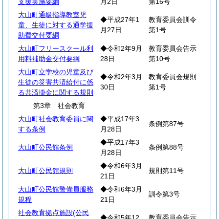
支援実施要綱
月2日
第16号
大山町通級指導教室児
◆平成27年1
教育委員会訓令
童、生徒に対する通学援
月27日
第1号
助費交付要綱
大山町フリースクール利
◆令和2年9月
教育委員会告示
用料補助金交付要綱
28日
第10号
大山町立学校の児童及び
◆令和2年3月
教育委員会規則
生徒の災害共済給付に係
30日
第1号
る共済掛金に関する規則
第3章 社会教育
大山町社会教育委員に関
◆平成17年3
条例第87号
する条例
月28日
◆平成17年3
大山町公民館条例
条例第88号
月28日
◆令和6年3月
大山町公民館規則
規則第11号
21日
大山町公民館警備員服務
◆令和6年3月
訓令第3号
規程
21日
社会教育拠点施設(公民
◆令和5年12
教育委員会告示