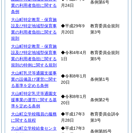
条例第6号
業の利用者負担に関する
月24日
条例
大山町特定教育・保育施
設及び特定地域型保育事
◆平成29年9
教育委員会規則
業の利用者負担に関する
月20日
第3号
規則
大山町特定教育・保育施
設及び特定地域型保育事
◆令和4年4月
教育委員会規則
業の利用者負担に関する
1日
第5号
規則の特例に関する規則
大山町乳児等通園支援事
◆令和8年1月
業の設備及び運営に関す
条例第1号
20日
る基準を定める条例
大山町特定乳児等通園支
◆令和8年1月
援事業の運営に関する基
条例第2号
20日
準を定める条例
大山町立学校職員の服務
◆平成17年3
教育委員会訓令
に関する規程
月28日
第3号
大山町立学校給食センタ
◆平成17年3
条例第85号