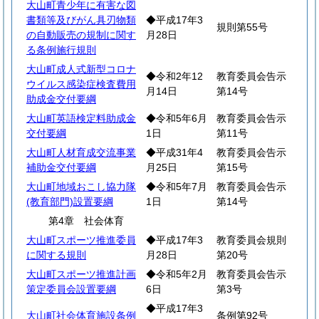
大山町青少年に有害な図
書類等及びがん具刃物類
◆平成17年3
規則第55号
の自動販売の規制に関す
月28日
る条例施行規則
大山町成人式新型コロナ
◆令和2年12
教育委員会告示
ウイルス感染症検査費用
月14日
第14号
助成金交付要綱
大山町英語検定料助成金
◆令和5年6月
教育委員会告示
交付要綱
1日
第11号
大山町人材育成交流事業
◆平成31年4
教育委員会告示
補助金交付要綱
月25日
第15号
大山町地域おこし協力隊
◆令和5年7月
教育委員会告示
(教育部門)設置要綱
1日
第14号
第4章 社会体育
大山町スポーツ推進委員
◆平成17年3
教育委員会規則
に関する規則
月28日
第20号
大山町スポーツ推進計画
◆令和5年2月
教育委員会告示
策定委員会設置要綱
6日
第3号
◆平成17年3
大山町社会体育施設条例
条例第92号