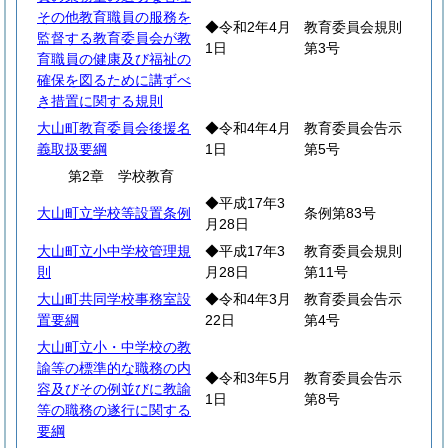
その他教育職員の服務を
◆令和2年4月
教育委員会規則
監督する教育委員会が教
1日
第3号
育職員の健康及び福祉の
確保を図るために講ずべ
き措置に関する規則
大山町教育委員会後援名
◆令和4年4月
教育委員会告示
義取扱要綱
1日
第5号
第2章 学校教育
◆平成17年3
大山町立学校等設置条例
条例第83号
月28日
大山町立小中学校管理規
◆平成17年3
教育委員会規則
則
月28日
第11号
大山町共同学校事務室設
◆令和4年3月
教育委員会告示
置要綱
22日
第4号
大山町立小・中学校の教
諭等の標準的な職務の内
◆令和3年5月
教育委員会告示
容及びその例並びに教諭
1日
第8号
等の職務の遂行に関する
要綱