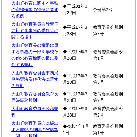
大山町教育に関する事務
◆平成31年3
の職務権限の特例に関す
条例第2号
月22日
る条例
大山町教育委員会教育長
◆平成17年3
教育委員会規則
に対する事務の委任等に
月28日
第7号
関する規則
大山町教育長の権限に属
する事務の一部を学校そ
◆平成17年3
教育委員会訓令
の他の教育機関の長に委
月28日
第1号
任する規程
大山町教育委員会事務局
◆平成17年3
教育委員会規則
事務専決及び代決に関す
月28日
第8号
る規則
大山町教育委員会教育長
◆平成17年3
教育委員会規則
専決事務規則
月28日
第9号
大山町教育委員会公印規
◆平成17年3
教育委員会訓令
程
月28日
第2号
大山町教育委員会に提出
◆令和4年1月
教育委員会規則
する書類の押印の省略等
1日
第1号
に関する規則