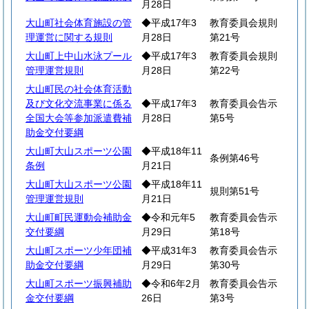
月28日
大山町社会体育施設の管
◆平成17年3
教育委員会規則
理運営に関する規則
月28日
第21号
大山町上中山水泳プール
◆平成17年3
教育委員会規則
管理運営規則
月28日
第22号
大山町民の社会体育活動
及び文化交流事業に係る
◆平成17年3
教育委員会告示
全国大会等参加派遣費補
月28日
第5号
助金交付要綱
大山町大山スポーツ公園
◆平成18年11
条例第46号
条例
月21日
大山町大山スポーツ公園
◆平成18年11
規則第51号
管理運営規則
月21日
大山町町民運動会補助金
◆令和元年5
教育委員会告示
交付要綱
月29日
第18号
大山町スポーツ少年団補
◆平成31年3
教育委員会告示
助金交付要綱
月29日
第30号
大山町スポーツ振興補助
◆令和6年2月
教育委員会告示
金交付要綱
26日
第3号