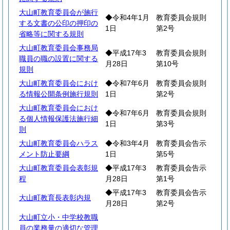
大山町教育委員会が施行
◆令和4年1月
教育委員会規則
する文書の公印の押印の
1日
第2号
省略等に関する規則
大山町教育委員会事務局
◆平成17年3
教育委員会規則
職員の職の設置に関する
月28日
第10号
規則
大山町教育委員会におけ
◆令和7年6月
教育委員会規則
る情報公開条例施行規則
1日
第2号
大山町教育委員会におけ
◆令和7年6月
教育委員会規則
る個人情報保護法施行細
1日
第3号
則
大山町教育委員会ハラス
◆令和3年4月
教育委員会告示
メント防止要綱
1日
第5号
大山町教育委員会表彰規
◆平成17年3
教育委員会告示
程
月28日
第1号
◆平成17年3
教育委員会告示
大山町教育長表彰内規
月28日
第2号
大山町立小・中学校教職
員の業務量の適切な管理